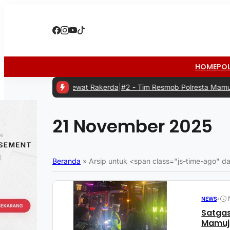
HOME
PO
 Kolaborasi Lewat Rakerda
|
#2 -
Tim Resmob Polresta Mamuju Ringku
21 November 2025
Beranda
»
Arsip untuk <span class="js-time-ago"
•
NEWS
Satgas
Mamuju