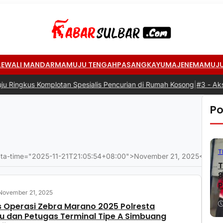
LEWALI MANDAR
MAMUJU TENGAH
PASANGKAYU
MAJENE
MAMUJ
s Komplotan Spesialis Pencurian di Rumah Kosong
|
#3 -
Aksi Goton
Po
T
 data-time="2025-11-21T21:05:54+08:00">November 21, 2025</span
T
8
P
November 21, 2025
 Operasi Zebra Marano 2025 Polresta
 dan Petugas Terminal Tipe A Simbuang