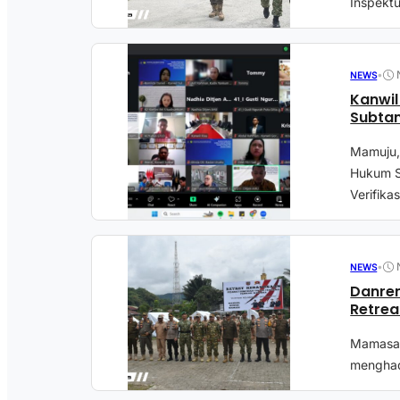
Inspektu
•
NEWS
Kanwil
Subtan
Mamuju,
Hukum Su
Verifikasi
•
NEWS
Danre
Retre
Mamasa, 
menghad