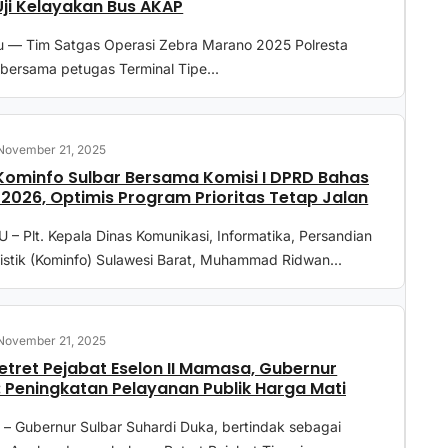
Uji Kelayakan Bus AKAP
— Tim Satgas Operasi Zebra Marano 2025 Polresta
bersama petugas Terminal Tipe...
November 21, 2025
Kominfo Sulbar Bersama Komisi I DPRD Bahas
2026, Optimis Program Prioritas Tetap Jalan
 Plt. Kepala Dinas Komunikasi, Informatika, Persandian
istik (Kominfo) Sulawesi Barat, Muhammad Ridwan...
November 21, 2025
etret Pejabat Eselon II Mamasa, Gubernur
: Peningkatan Pelayanan Publik Harga Mati
– Gubernur Sulbar Suhardi Duka, bertindak sebagai