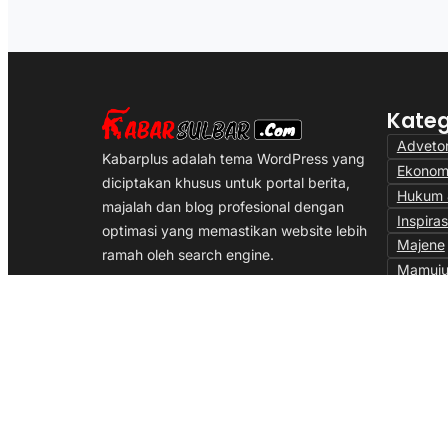
Kateg
Advetor
Kabarplus adalah tema WordPress yang
Ekonom
diciptakan khusus untuk portal berita,
Hukum &
majalah dan blog profesional dengan
Inspiras
optimasi yang memastikan website lebih
Majene
ramah oleh search engine.
Mamuju
Nasiona
Polewal
Social
Transpo
Uncate