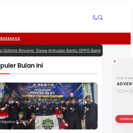
U
MAMASA
g Royong: Siswa Antusias Bantu SPPG Bambu Distribusikan Makan Ber
×
puler Bulan Ini
NI
>
ampil Gemilang, Prajurit Yonif TP
74/VSG Borong 15 Medali di Kejurnas
encak Silat Sulbar Championship
2026
Agustus 3, 2026