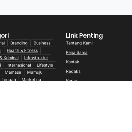
ori
Link Penting
Tentang Kami
ial
Branding
Business
i
Health & Fitness
Kerja Sama
 Kriminal
Infrastruktur
Kontak
i
Internasional
Lifestyle
Redaksi
Mamasa
Mamuju
 Tengah
Marketing
Karier
l
News
Pasangkayu
i Mandar
Politik
SEO
Sulbar
Technology
TNI
rtasi
Travel
Trending
gorized