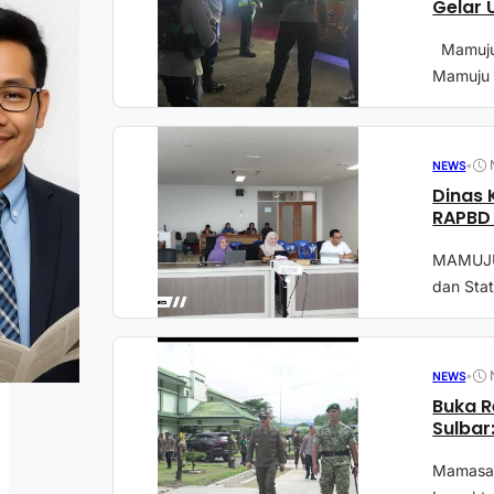
Gelar 
Mamuju 
Mamuju 
•
NEWS
Dinas 
RAPBD 
MAMUJU –
dan Stat
•
NEWS
Buka R
Sulbar
Mamasa 