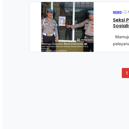
•
NEWS
Seksi 
Sosial
Mamuju 
pelayana
1