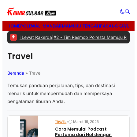
HOME
POLEWALI MANDAR
MAMUJU TENGAH
PASANGKAYU
MA
aborasi Lewat Rakerda
|
#2 -
Tim Resmob Polresta Mamuju Ringkus K
Travel
Beranda
»
Travel
Temukan panduan perjalanan, tips, dan destinasi
menarik untuk mempermudah dan memperkaya
pengalaman liburan Anda.
•
Maret 19, 2025
TRAVEL
Cara Memulai Podcast
Pertama dari Nol dengan