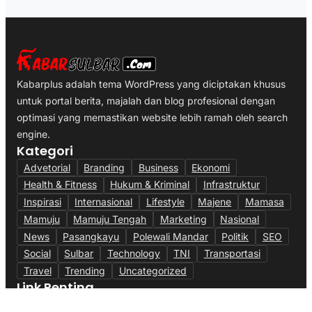
Kabarplus adalah tema WordPress yang diciptakan khusus
untuk portal berita, majalah dan blog profesional dengan
optimasi yang memastikan website lebih ramah oleh search
engine.
Kategori
Advetorial
Branding
Business
Ekonomi
Health & Fitness
Hukum & Kriminal
Infrastruktur
Inspirasi
Internasional
Lifestyle
Majene
Mamasa
Mamuju
Mamuju Tengah
Marketing
Nasional
News
Pasangkayu
Polewali Mandar
Politik
SEO
Social
Sulbar
Technology
TNI
Transportasi
Travel
Trending
Uncategorized
Link Penting
Tentang Kami