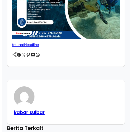
fetured
Headline
Facebook
Twitter
Pinterest
Mail
WhatsApp
kabar sulbar
Berita Terkait