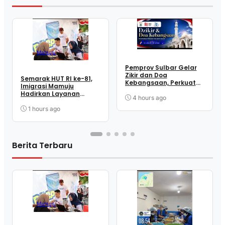
Advetorial
Mamuju
Pemprov Sulbar Gelar
Zikir dan Doa
Semarak HUT RI ke-81,
Kebangsaan, Perkuat
Imigrasi Mamuju
Semangat
Hadirkan Layanan
Kemerdekaan dan
4 hours ago
‘Pasporia’ di Car Free
Persatuan
Day
1 hours ago
Berita Terbaru
Mamuju