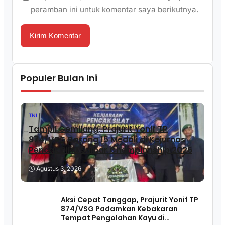
peramban ini untuk komentar saya berikutnya.
Populer Bulan Ini
TNI
Tampil Gemilang, Prajurit Yonif TP
874/VSG Borong 15 Medali di Kejurnas
Pencak Silat Sulbar Championship 2026
Agustus 3, 2026
Aksi Cepat Tanggap, Prajurit Yonif TP
874/VSG Padamkan Kebakaran
Tempat Pengolahan Kayu di