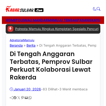
HOME
POLEWALI MANDAR
MAMUJU TENGAH
PASANGKAYU
MA
olresta Mamuju Ringkus Komplotan Spesialis Pencurian di Rumah K
Advetorial
Mamuju
Beranda
»
Berita
»
Di Tengah Anggaran Terbatas, Pemprov Su
Di Tengah Anggaran
Terbatas, Pemprov Sulbar
Perkuat Kolaborasi Lewat
Rakerda
Januari 20, 2026
•
83
Dilihat
•
3 Menit membaca
Facebook
Twitter
Pinterest
Mail
WhatsApp