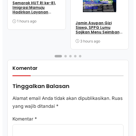
Mamuju Tengah
Semarak HUT RI ke-81,
Imigrasi Mamuju
Nasional
Hadirkan Layanan
‘Pasporia’ di Car Free
Day
1 hours ago
Jamin Asupan Gizi
Siswa, SPPG Lumu
Sajikan Menu Seimbang
Setiap Hari
3 hours ago
Komentar
Tinggalkan Balasan
Alamat email Anda tidak akan dipublikasikan.
Ruas
yang wajib ditandai
*
Komentar
*