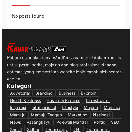
No posts found
Kabarplus adalah tema WordPress yang diciptakan khusus
untuk portal berita, majalah dan blog profesional dengan
optimasi yang memastikan website lebih ramah oleh search
engine.
Kategori
Advetorial
Branding
Business
Ekonomi
Health & Fitness
Hukum & Kriminal
Infrastruktur
Inspirasi
Internasional
Lifestyle
Majene
Mamasa
Mamuju
Mamuju Tengah
Marketing
Nasional
News
Pasangkayu
Polewali Mandar
Politik
SEO
Social
Sulbar
Technology
TNI
Transportasi