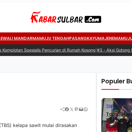
LEWALI MANDAR
MAMUJU TENGAH
PASANGKAYU
MAJENE
MAMUJ
s Pencurian di Rumah Kosong
|
#3 -
Aksi Gotong Royong: Siswa Antus
Populer Bu
TNI
Facebook
Twitter
Pinterest
Mail
WhatsApp
Tampil Gem
874/VSG Bo
TBS) kelapa sawit mulai dirasakan
Pencak Sil
2026