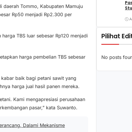
Pa
) di daerah Tommo, Kabupaten Mamuju
Stu
esar Rp50 menjadi Rp2.300 per
A
Pilihat Edi
 harga TBS luar sebesar Rp120 menjadi
menetapkan harga pembelian TBS sebesar
No posts fou
 kabar baik bagi petani sawit yang
nya harga jual hasil panen mereka.
petani. Kami mengapresiasi perusahaan
rkembangan pasar,” kata Suwanto.
Perancang, Dalami Mekanisme