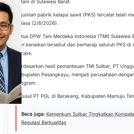
petani di Sulawesi Barat.
Sejumlah pabrik kelapa sawit (PKS) tercatat telah
Selasa (2/6/2026).
Ketua DPW Tani Merdeka Indonesia (TMI) Sulawesi B
tren kenaikan tersebut dan berharap seluruh PKS di 
serupa.
Berdasarkan hasil pemantauan TMI Sulbar, PT Ungg
Kabupaten Pasangkayu, menjadi perusahaan dengan h
kilogram.
Disusul PT PGL di Barakang, Kabupaten Mamuju Ten
Baca juga:
Kemenkum Sulbar Tingkatkan Kompete
Regulasi Berkualitas