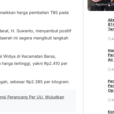
Agustus 3, 2
 menaikkan harga pembelian TBS pada
Aks
87
Te
arat, H. Suwanto, menyambut positif
Pa
daerah ini segera mengikuti langkah
A
Had
Per
ul Widya di Kecamatan Baras,
Air
arga tertinggi, yakni Rp2.410 per
A
Pe
gah, sebesar Rp2.385 per kilogram.
Per
Op
nsi Perancang Per UU, Wujudkan
A
Ko