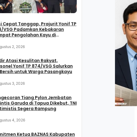
026
i Cepat Tanggap, Prajurit Yonif TP
4/VSG Padamkan Kebakaran
mpat Pengolahan Kayu di
sangkayu
gustus 2, 2026
ir Atasi Kesulitan Rakyat,
sonel Yonif TP 874/VSG Salurkan
 Bersih untuk Warga Pasangkayu
gustus 3, 2026
ngecoran Tiang Pylon Jembatan
intis Garuda di Tapua Dikebut, TNI
timistis Segera Rampung
gustus 4, 2026
mitmen Ketua BAZNAS Kabupaten