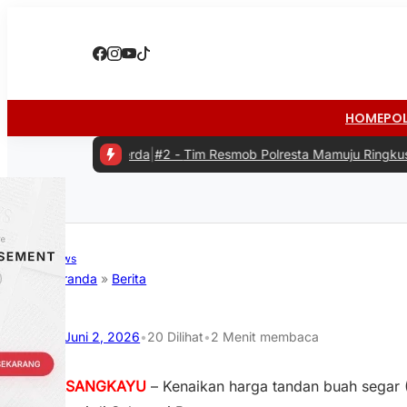
HOME
PO
kerda
|
#2 -
Tim Resmob Polresta Mamuju Ringkus Komplotan Spesiali
News
Beranda
»
Berita
Juni 2, 2026
•
20
Dilihat
•
2 Menit membaca
PASANGKAYU
– Kenaikan harga tandan buah segar (