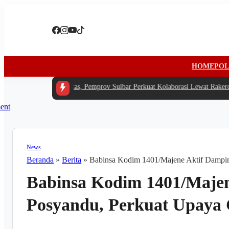
HOME
POL
ngah Anggaran Terbatas, Pemprov Sulbar Perkuat Kolaborasi Lewat Rakerda
|
#
News
Beranda
»
Berita
»
Babinsa Kodim 1401/Majene Aktif Dampin
Babinsa Kodim 1401/Majen
Posyandu, Perkuat Upaya 