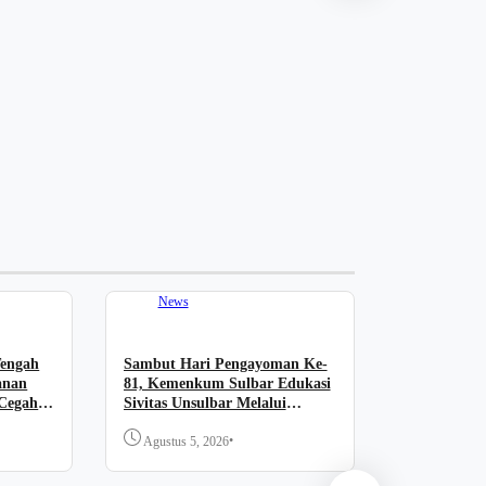
News
Perkuat Pe
Kemenkum 
Pemkab Maj
Pelaku Usa
Agustus 5,
News
News
engah
Sambut Hari Pengayoman Ke-
Kemenkum 
anan
81, Kemenkum Sulbar Edukasi
Pemkab Maj
 Cegah
Sivitas Unsulbar Melalui
Tingkatkan
Sosialisasi Layanan Apostille
Cipta
•
Agustus 5, 2026
Agustus 5,