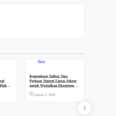
News
Kemenkum Sulbar Sipa
rgi
Perkuat Sinergi Lintas Sektor
 Hak
untuk Wujudkan Ekosistem KI
Nasional
•
Agustus 5, 2026