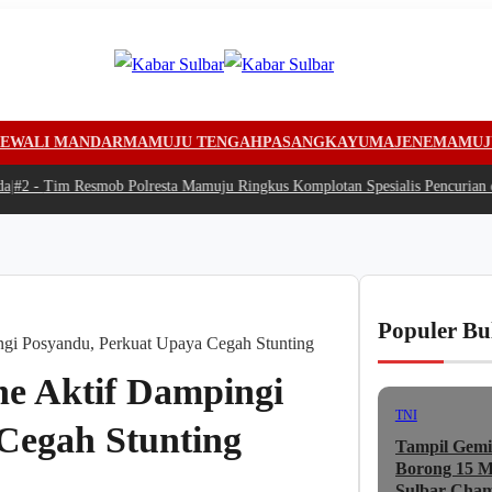
EWALI MANDAR
MAMUJU TENGAH
PASANGKAYU
MAJENE
MAMUJ
2 -
Tim Resmob Polresta Mamuju Ringkus Komplotan Spesialis Pencurian di
Populer Bu
gi Posyandu, Perkuat Upaya Cegah Stunting
e Aktif Dampingi
TNI
Cegah Stunting
Tampil Gemi
Borong 15 Me
Sulbar Cham