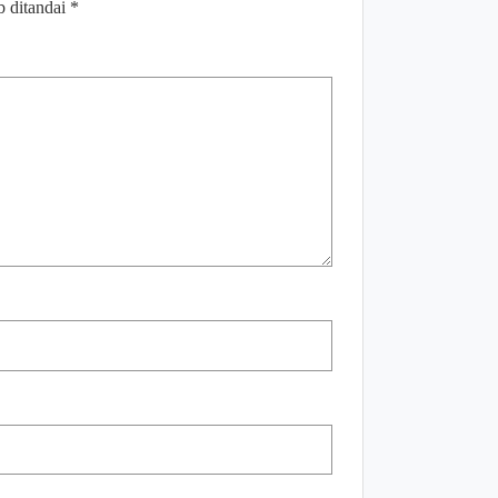
b ditandai
*