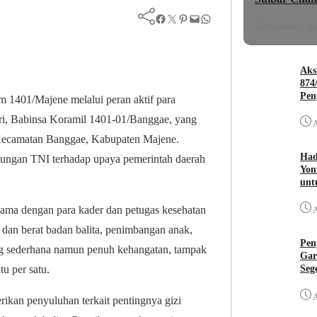
Facebook
Twitter
Pinterest
Mail
WhatsApp
Agustus 3, 20
Aks
874
Pen
 1401/Majene melalui peran aktif para
kri, Babinsa Koramil 1401-01/Banggae, yang
A
 Kecamatan Banggae, Kabupaten Majene.
Had
ukungan TNI terhadap upaya pemerintah daerah
Yon
unt
sama dengan para kader dan petugas kesehatan
A
 dan berat badan balita, penimbangan anak,
Pen
ng sederhana namun penuh kehangatan, tampak
Gar
Seg
u per satu.
A
ikan penyuluhan terkait pentingnya gizi