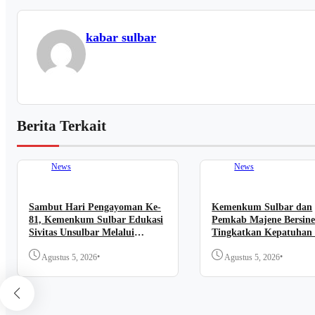
kabar sulbar
Berita Terkait
News
News
Sambut Hari Pengayoman Ke-
Kemenkum Sulbar dan
81, Kemenkum Sulbar Edukasi
Pemkab Majene Bersine
Sivitas Unsulbar Melalui
Tingkatkan Kepatuhan
Sosialisasi Layanan Apostille
Cipta
•
•
Agustus 5, 2026
Agustus 5, 2026