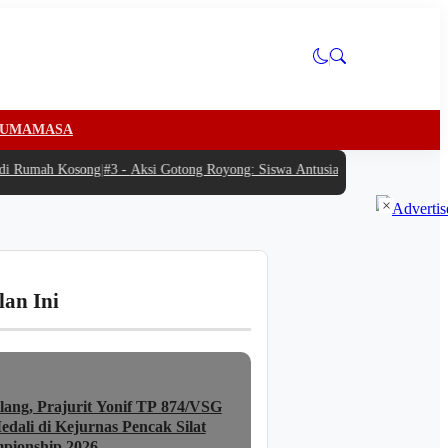
U
MAMASA
 Rumah Kosong
|
#3 -
Aksi Gotong Royong: Siswa Antusias Bantu SPPG Bambu Di
×
lan Ini
lang, Prajurit Yonif TP 874/VSG
dali di Kejurnas Pencak Silat
pionship 2026