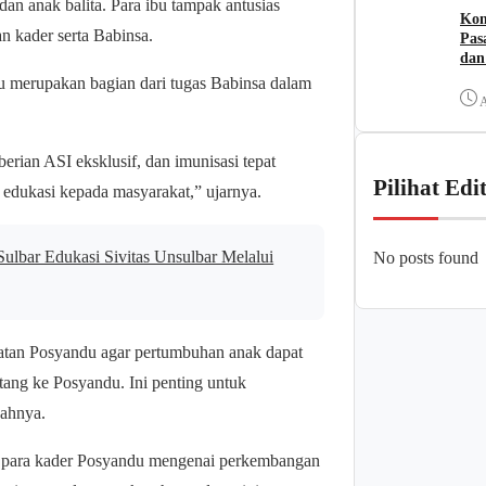
 dan anak balita. Para ibu tampak antusias
Kom
n kader serta Babinsa.
Pas
dan
 merupakan bagian dari tugas Babinsa dalam
A
erian ASI eksklusif, dan imunisasi tepat
Pilihat Edi
edukasi kepada masyarakat,” ujarnya.
bar Edukasi Sivitas Unsulbar Melalui
No posts found
iatan Posyandu agar pertumbuhan anak dapat
atang ke Posyandu. Ini penting untuk
bahnya.
an para kader Posyandu mengenai perkembangan