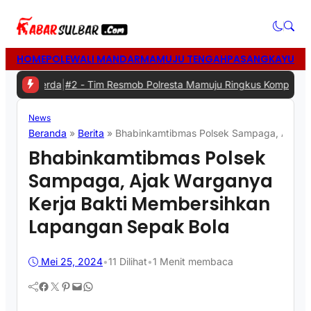
HOME
POLEWALI MANDAR
MAMUJU TENGAH
PASANGKAYU
MA
akerda
|
#2 -
Tim Resmob Polresta Mamuju Ringkus Komplotan Spesia
News
Beranda
»
Berita
»
Bhabinkamtibmas Polsek Sampaga, Ajak W
Bhabinkamtibmas Polsek
Sampaga, Ajak Warganya
Kerja Bakti Membersihkan
Lapangan Sepak Bola
Mei 25, 2024
•
11
Dilihat
•
1 Menit membaca
Facebook
Twitter
Pinterest
Mail
WhatsApp