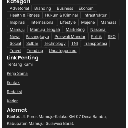
Kategori
Advetorial
Branding
Business
Ekonomi
Health & Fitness
Hukum & Kriminal
Infrastruktur
Inspirasi
Internasional
Lifestyle
Majene
Mamasa
Mamuju
Mamuju Tengah
Marketing
Nasional
News
Pasangkayu
Polewali Mandar
Politik
SEO
Social
Sulbar
Technology
TNI
Transportasi
Travel
Trending
Uncategorized
Link Penting
Tentang Kami
Kerja Sama
Kontak
Redaksi
Karier
Alamat
Kantor:
Jl. Poros Mamuju-Kaluku KM 07 Desa Bambu,
Kabupaten Mamuju, Sulawesi Barat.