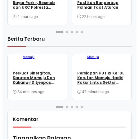
Bayar Parkir, Resmob
Pastikan Ranperbup
dan URC Polresta
Polman Taat Aturan
Mamuju Sigap Amankan
Juru Parkir
2 hours ago
22 hours ago
Berita Terbaru
Mamuju
Mamuju
Perkuat Sinergitas,
Persiapan HUT RI Ke-81,
Karutan Mamuju Dan
Karutan Mamuju Hadiri
Kakanwil Ditjenpas
Rakor Lintas Sektor
Sulbar Sambangi Lanal
Bersama Pemprov.
Mamuju
Sulbar
34 minutes ago
47 minutes ago
Komentar
Tinggalkan Balasan