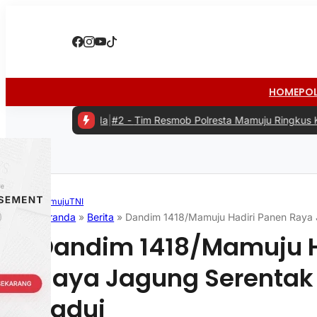
HOME
PO
da
|
#2 -
Tim Resmob Polresta Mamuju Ringkus Komplotan Spesialis P
Mamuju
TNI
Beranda
»
Berita
»
Dandim 1418/Mamuju Hadiri Panen Raya J
Dandim 1418/Mamuju H
Raya Jagung Serentak K
Tadui