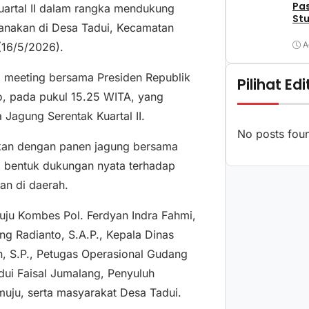
Pa
uartal II dalam rangka mendukung
Stu
nakan di Desa Tadui, Kecamatan
A
(16/5/2026).
m meeting bersama Presiden Republik
Pilihat Edi
o, pada pukul 15.25 WITA, yang
Jagung Serentak Kuartal II.
No posts fou
utkan dengan panen jagung bersama
i bentuk dukungan nyata terhadap
an di daerah.
uju Kombes Pol. Ferdyan Indra Fahmi,
g Radianto, S.A.P., Kepala Dinas
, S.P., Petugas Operasional Gudang
ui Faisal Jumalang, Penyuluh
muju, serta masyarakat Desa Tadui.