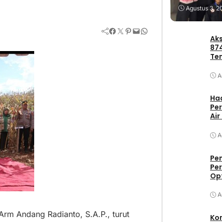
Agustus 3, 2
Facebook
Twitter
Pinterest
Mail
WhatsApp
Aks
87
Te
Pa
A
Had
Per
Air
A
Pe
Per
Op
A
m Andang Radianto, S.A.P., turut
Ko