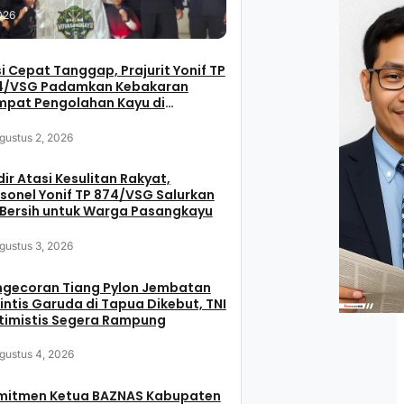
026
i Cepat Tanggap, Prajurit Yonif TP
4/VSG Padamkan Kebakaran
mpat Pengolahan Kayu di
sangkayu
gustus 2, 2026
ir Atasi Kesulitan Rakyat,
sonel Yonif TP 874/VSG Salurkan
 Bersih untuk Warga Pasangkayu
gustus 3, 2026
ngecoran Tiang Pylon Jembatan
intis Garuda di Tapua Dikebut, TNI
timistis Segera Rampung
gustus 4, 2026
mitmen Ketua BAZNAS Kabupaten