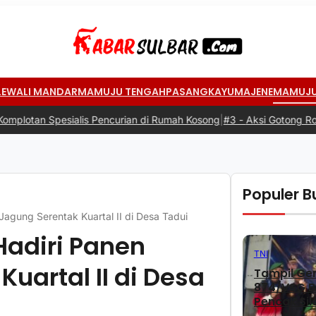
LEWALI MANDAR
MAMUJU TENGAH
PASANGKAYU
MAJENE
MAMUJ
encurian di Rumah Kosong
|
#3 -
Aksi Gotong Royong: Siswa Antusias
Populer Bu
agung Serentak Kuartal II di Desa Tadui
adiri Panen
TNI
uartal II di Desa
Tampil Gem
874/VSG Bo
Pencak Sil
2026