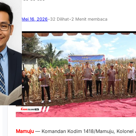
Mei 16, 2026
•
32
Dilihat
•
2 Menit membaca
Mamuju
— Komandan Kodim 1418/Mamuju, Kolonel Ar