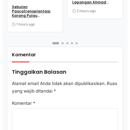
Lapangan Ahmad
Kirang, SDK: Lebih Efisien
Sebulan
Pascatransplantasi,
2 hours ago
Karang Pulau
Karampuang Kembali
Dimonitor
1 hours ago
Komentar
Tinggalkan Balasan
Alamat email Anda tidak akan dipublikasikan.
Ruas
yang wajib ditandai
*
Komentar
*