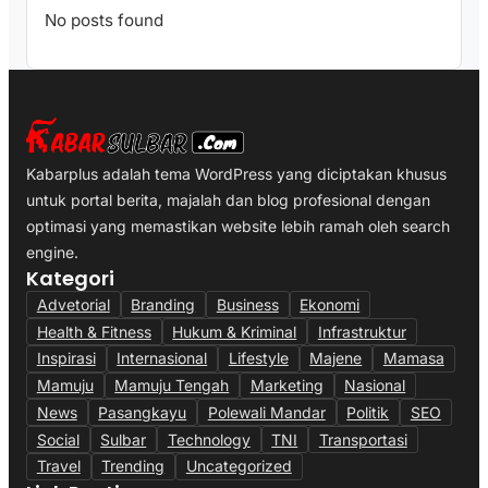
No posts found
Kabarplus adalah tema WordPress yang diciptakan khusus
untuk portal berita, majalah dan blog profesional dengan
optimasi yang memastikan website lebih ramah oleh search
engine.
Kategori
Advetorial
Branding
Business
Ekonomi
Health & Fitness
Hukum & Kriminal
Infrastruktur
Inspirasi
Internasional
Lifestyle
Majene
Mamasa
Mamuju
Mamuju Tengah
Marketing
Nasional
News
Pasangkayu
Polewali Mandar
Politik
SEO
Social
Sulbar
Technology
TNI
Transportasi
Travel
Trending
Uncategorized