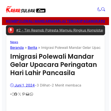
HOME
POLEWALI MANDAR
MAMUJU TENGAH
PASANGKAYU
MA
|
#2 -
Tim Resmob Polresta Mamuju Ringkus Komplotan Spesialis Pen
News
Beranda
»
Berita
»
Imigrasi Polewali Mandar Gelar Upacara Per
Imigrasi Polewali Mandar
Gelar Upacara Peringatan
Hari Lahir Pancasila
Juni 1, 2024
•
3
Dilihat
•
2 Menit membaca
Facebook
Twitter
Pinterest
Mail
WhatsApp