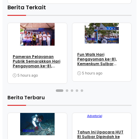
Berita Terkait
News
News
Fun Walk Hari
Pameran Pelayanan
Pengayoman ke-81,
Publik Semarakkan Hari
Kemenkum Sulbar
Pengayoman ke-81,
Satukan Langkah
Kemenkum Sulbar
Perkuat Kebersamaan
5 hours ago
Dekatkan Layanan ke
5 hours ago
dan Pelayanan
Masyarakat
Berita Terbaru
Advetorial
Mamuju
Tahun Ini Upacara HUT
RI Sulbar Dipindah ke