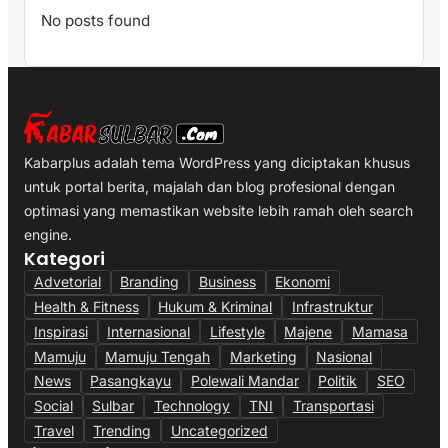
No posts found
Kabarplus adalah tema WordPress yang diciptakan khusus
untuk portal berita, majalah dan blog profesional dengan
optimasi yang memastikan website lebih ramah oleh search
engine.
Kategori
Advetorial
Branding
Business
Ekonomi
Health & Fitness
Hukum & Kriminal
Infrastruktur
Inspirasi
Internasional
Lifestyle
Majene
Mamasa
Mamuju
Mamuju Tengah
Marketing
Nasional
News
Pasangkayu
Polewali Mandar
Politik
SEO
Social
Sulbar
Technology
TNI
Transportasi
Travel
Trending
Uncategorized