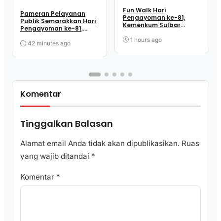
Fun Walk Hari
Pameran Pelayanan
Pengayoman ke-81,
Publik Semarakkan Hari
Kemenkum Sulbar
Pengayoman ke-81,
Satukan Langkah
Kemenkum Sulbar
Perkuat Kebersamaan
1 hours ago
Dekatkan Layanan ke
42 minutes ago
dan Pelayanan
Masyarakat
Komentar
Tinggalkan Balasan
Alamat email Anda tidak akan dipublikasikan.
Ruas
yang wajib ditandai
*
Komentar
*