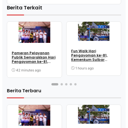
Berita Terkait
News
News
Fun Walk Hari
Pameran Pelayanan
Pengayoman ke-81,
Publik Semarakkan Hari
Kemenkum Sulbar
Pengayoman ke-81,
Satukan Langkah
Kemenkum Sulbar
Perkuat Kebersamaan
1 hours ago
Dekatkan Layanan ke
42 minutes ago
dan Pelayanan
Masyarakat
Berita Terbaru
News
News