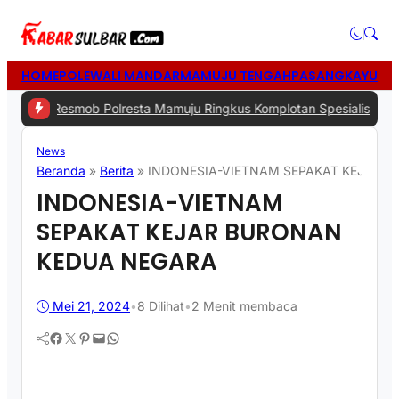
HOME
POLEWALI MANDAR
MAMUJU TENGAH
PASANGKAYU
MA
mob Polresta Mamuju Ringkus Komplotan Spesialis Pencurian di R
News
Beranda
»
Berita
»
INDONESIA-VIETNAM SEPAKAT KEJAR 
INDONESIA-VIETNAM
SEPAKAT KEJAR BURONAN
KEDUA NEGARA
Mei 21, 2024
•
8
Dilihat
•
2 Menit membaca
Facebook
Twitter
Pinterest
Mail
WhatsApp