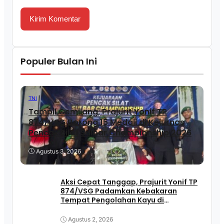
Populer Bulan Ini
TNI
Tampil Gemilang, Prajurit Yonif TP
874/VSG Borong 15 Medali di Kejurnas
Pencak Silat Sulbar Championship 2026
Agustus 3, 2026
Aksi Cepat Tanggap, Prajurit Yonif TP
874/VSG Padamkan Kebakaran
Tempat Pengolahan Kayu di
Pasangkayu
Agustus 2, 2026