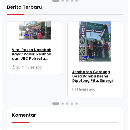
Berita Terbaru
News
Viral Paksa Nasabah
Bayar Parkir, Resmob
Mamuju
TNI
dan URC Polresta
Mamuju Sigap Amankan
Juru Parkir
20 minutes ago
Jembatan Gantung
Desa Bambu Resmi
Dipotong Pita, Sinergi
TNI dan Masyarakat
Wujudkan Akses Lebih
1 hours ago
Mudah
Komentar