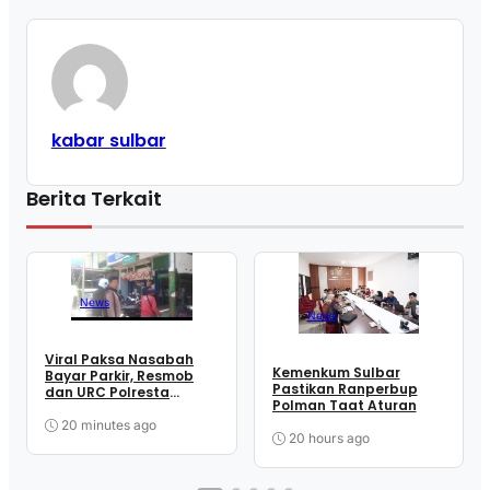
kabar sulbar
Berita Terkait
News
News
Viral Paksa Nasabah
Kemenkum Sulbar
Bayar Parkir, Resmob
Pastikan Ranperbup
dan URC Polresta
Polman Taat Aturan
Mamuju Sigap Amankan
Juru Parkir
20 minutes ago
20 hours ago