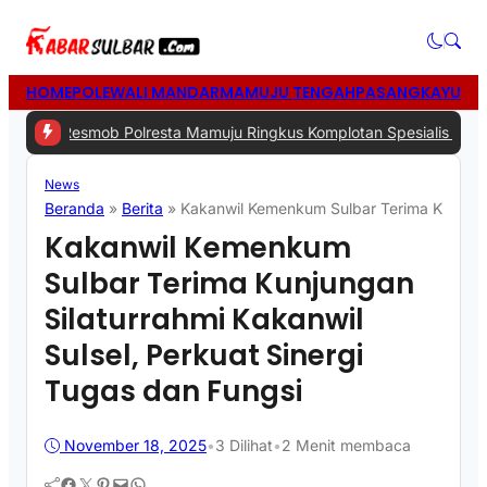
HOME
POLEWALI MANDAR
MAMUJU TENGAH
PASANGKAYU
MA
smob Polresta Mamuju Ringkus Komplotan Spesialis Pencurian di R
News
Beranda
»
Berita
»
Kakanwil Kemenkum Sulbar Terima Kunjungan
Kakanwil Kemenkum
Sulbar Terima Kunjungan
Silaturrahmi Kakanwil
Sulsel, Perkuat Sinergi
Tugas dan Fungsi
November 18, 2025
•
3
Dilihat
•
2 Menit membaca
Facebook
Twitter
Pinterest
Mail
WhatsApp