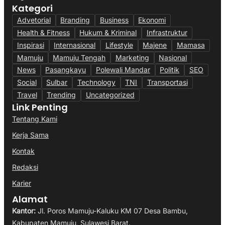
Kategori
Advetorial
Branding
Business
Ekonomi
Health & Fitness
Hukum & Kriminal
Infrastruktur
Inspirasi
Internasional
Lifestyle
Majene
Mamasa
Mamuju
Mamuju Tengah
Marketing
Nasional
News
Pasangkayu
Polewali Mandar
Politik
SEO
Social
Sulbar
Technology
TNI
Transportasi
Travel
Trending
Uncategorized
Link Penting
Tentang Kami
Kerja Sama
Kontak
Redaksi
Karier
Alamat
Kantor:
Jl. Poros Mamuju-Kaluku KM 07 Desa Bambu,
Kabupaten Mamuju, Sulawesi Barat.