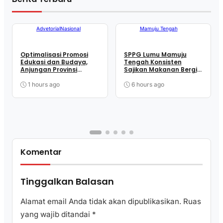
Advetorial
Nasional
Mamuju Tengah
Optimalisasi Promosi
SPPG Lumu Mamuju
Edukasi dan Budaya,
Tengah Konsisten
Anjungan Provinsi
Sajikan Makanan Bergizi
Sulawesi Barat Perkuat
Seimbang demi Cegah
Kolaborasi Strategis
Stunting
1 hours ago
6 hours ago
Bersama Sky World TMII
Komentar
Tinggalkan Balasan
Alamat email Anda tidak akan dipublikasikan.
Ruas
yang wajib ditandai
*