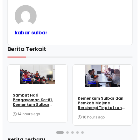
kabar sulbar
Berita Terkait
News
News
Sambut Hari
Kemenkum Sulbar dan
Pengayoman Ke-81,
Pemkab Majene
Kemenkum Sulbar
Bersinergi Tingkatkan
Edukasi Sivitas Unsulbar
Kepatuhan Hak Cipta
Melalui Sosialisasi
14 hours ago
16 hours ago
Layanan Apostille
Berita Terbaru