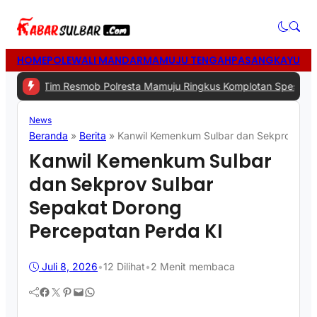
HOME
POLEWALI MANDAR
MAMUJU TENGAH
PASANGKAYU
MA
m Resmob Polresta Mamuju Ringkus Komplotan Spesialis Pencurian
News
Beranda
»
Berita
»
Kanwil Kemenkum Sulbar dan Sekprov Sulb
Kanwil Kemenkum Sulbar
dan Sekprov Sulbar
Sepakat Dorong
Percepatan Perda KI
Juli 8, 2026
•
12
Dilihat
•
2 Menit membaca
Facebook
Twitter
Pinterest
Mail
WhatsApp