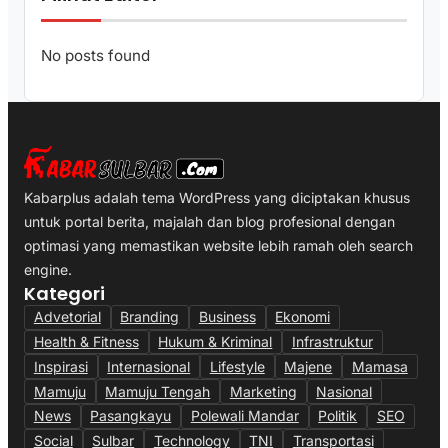
No posts found
Kabarplus adalah tema WordPress yang diciptakan khusus
untuk portal berita, majalah dan blog profesional dengan
optimasi yang memastikan website lebih ramah oleh search
engine.
Kategori
Advetorial
Branding
Business
Ekonomi
Health & Fitness
Hukum & Kriminal
Infrastruktur
Inspirasi
Internasional
Lifestyle
Majene
Mamasa
Mamuju
Mamuju Tengah
Marketing
Nasional
News
Pasangkayu
Polewali Mandar
Politik
SEO
Social
Sulbar
Technology
TNI
Transportasi