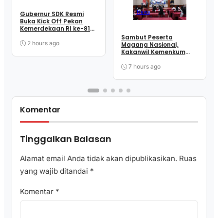
News
Gubernur SDK Resmi
Buka Kick Off Pekan
Kemerdekaan RI ke-81
dan HUT Sulbar ke-22
Sambut Peserta
2 hours ago
Magang Nasional,
Kakanwil Kemenkum
Sulbar Tekankan
Disiplin dan
7 hours ago
Profesionalisme
Komentar
Tinggalkan Balasan
Alamat email Anda tidak akan dipublikasikan.
Ruas
yang wajib ditandai
*
Komentar
*