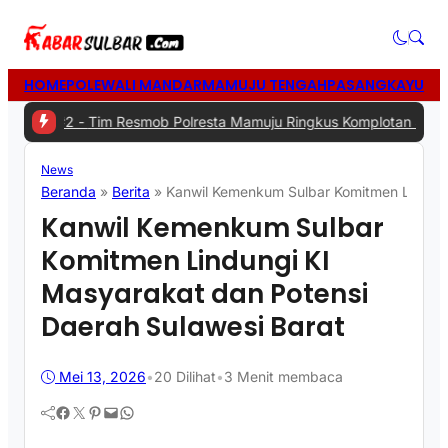
HOME
POLEWALI MANDAR
MAMUJU TENGAH
PASANGKAYU
MA
 -
Tim Resmob Polresta Mamuju Ringkus Komplotan Spesialis Pencur
News
Beranda
»
Berita
»
Kanwil Kemenkum Sulbar Komitmen Lindung
Kanwil Kemenkum Sulbar
Komitmen Lindungi KI
Masyarakat dan Potensi
Daerah Sulawesi Barat
Mei 13, 2026
•
20
Dilihat
•
3 Menit membaca
Facebook
Twitter
Pinterest
Mail
WhatsApp