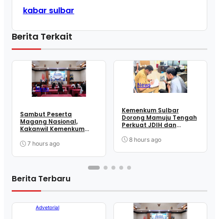
kabar sulbar
Berita Terkait
News
News
Kemenkum Sulbar
Sambut Peserta
Dorong Mamuju Tengah
Magang Nasional,
Perkuat JDIH dan
Kakanwil Kemenkum
Memanfaatkan Inovasi
Sulbar Tekankan
SUARAKU
8 hours ago
Disiplin dan
7 hours ago
Profesionalisme
Berita Terbaru
Advetorial