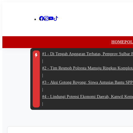
HOME
POL
#1 -
Di Tengah Anggaran Terbatas, Pemprov Sulbar P
|
#2 -
Tim Resmob Polresta Mamuju Ringkus Komplota
|
#3 -
Aksi Gotong Royong: Siswa Antusias Bantu SPP
|
#4 -
Lindungi Potensi Ekonomi Daerah, Kanwil Kem
|