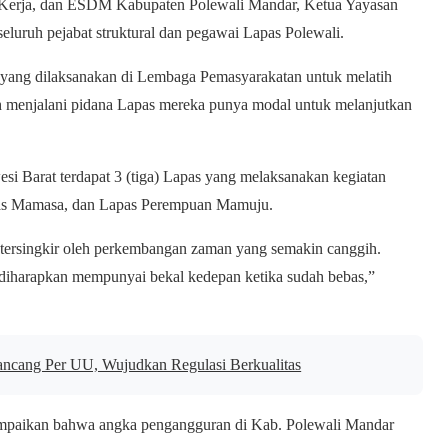
ga Kerja, dan ESDM Kabupaten Polewali Mandar, Ketua Yayasan
uruh pejabat struktural dan pegawai Lapas Polewali.
n yang dilaksanakan di Lembaga Pemasyarakatan untuk melatih
ah menjalani pidana Lapas mereka punya modal untuk melanjutkan
 Barat terdapat 3 (tiga) Lapas yang melaksanakan kegiatan
Lapas Mamasa, dan Lapas Perempuan Mamuju.
ak tersingkir oleh perkembangan zaman yang semakin canggih.
 diharapkan mempunyai bekal kedepan ketika sudah bebas,”
ncang Per UU, Wujudkan Regulasi Berkualitas
mpaikan bahwa angka pengangguran di Kab. Polewali Mandar