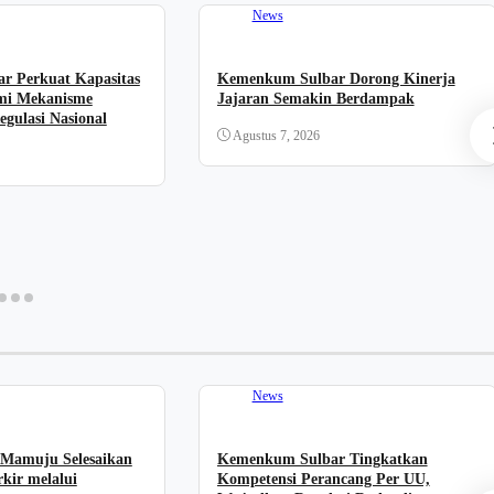
News
r Perkuat Kapasitas
Kemenkum Sulbar Dorong Kinerja
mi Mekanisme
Jajaran Semakin Berdampak
gulasi Nasional
Agustus 7, 2026
News
 Mamuju Selesaikan
Kemenkum Sulbar Tingkatkan
kir melalui
Kompetensi Perancang Per UU,