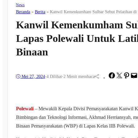
News
Beranda
»
Berita
»
Kanwil Kemenkumham Sulbar Sebut Pelatihan di
Kanwil Kemenkumham Sulb
Lapas Polewali Untuk Lat
Binaan
Facebook
Twitter
Pint
Mei 27, 2024
•
4
Dilihat
•
2 Menit membaca
Polewali
– Mewakili Kepala Divisi Pemasyarakatan Kanwil 
Bimbingan dan Teknologi Informasi, Akhmad Herriansyah, mem
Binaan Pemasyarakatan (WBP) di Lapas Kelas IIB Polewali.