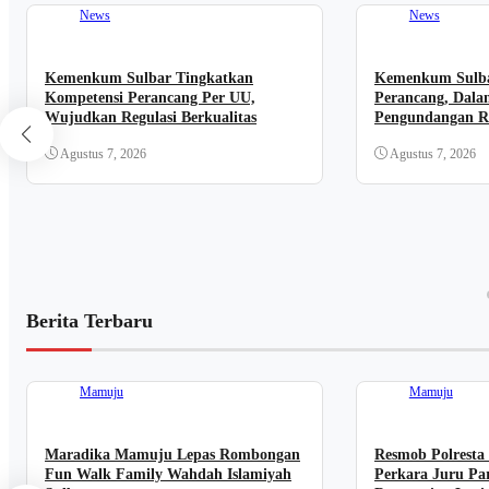
News
News
Kemenkum Sulbar Tingkatkan
Kemenkum Sulba
Kompetensi Perancang Per UU,
Perancang, Dala
Wujudkan Regulasi Berkualitas
Pengundangan Re
Agustus 7, 2026
Agustus 7, 2026
Berita Terbaru
Mamuju
Mamuju
Maradika Mamuju Lepas Rombongan
Resmob Polresta
Fun Walk Family Wahdah Islamiyah
Perkara Juru Par