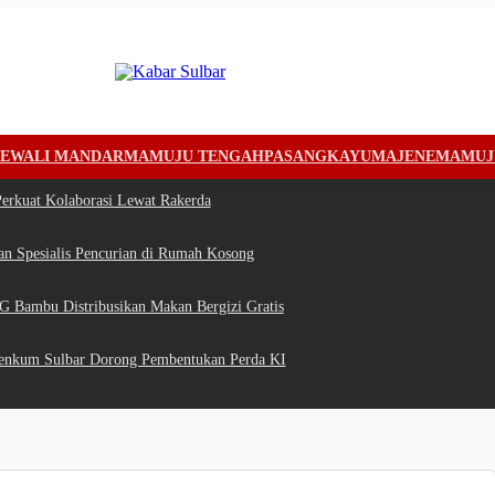
EWALI MANDAR
MAMUJU TENGAH
PASANGKAYU
MAJENE
MAMUJ
erkuat Kolaborasi Lewat Rakerda
n Spesialis Pencurian di Rumah Kosong
G Bambu Distribusikan Makan Bergizi Gratis
enkum Sulbar Dorong Pembentukan Perda KI