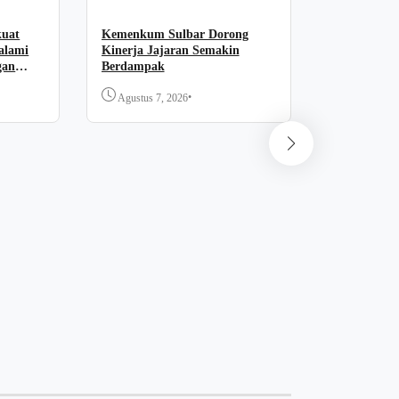
kuat
Kemenkum Sulbar Dorong
alami
Kinerja Jajaran Semakin
gan
Berdampak
•
Agustus 7, 2026
News
Forum “PA
Komitmen 
Dukung Pel
Agustus 7,