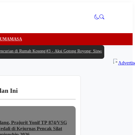
U
MAMASA
urian di Rumah Kosong
|
#3 -
Aksi Gotong Royong: Siswa Antusias Bantu SPPG 
×
lan Ini
lang, Prajurit Yonif TP 874/VSG
dali di Kejurnas Pencak Silat
pionship 2026