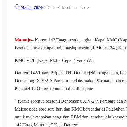
Mei 25, 2024
•
4
Dilihat
•
1 Menit membaca
•
Mamuju
– Korem 142/Tatag mendatangkan Kapal KMC (Kapal 
Boat) sebanyak empat unit, masing-masing KMC V- 24 ( Kapa
KMC V-28 (Kapal Motor Cepat ) Varian 28.
Danrem 142/Tatag, Brigjen TNI Deni Rejeki mengatakan, bah
Denbekang XIV/2.A Parepare melaksanakan Sermat dan berla
Personel 12 Orang kemudian tiba di majene.
” Kamis sorenya personil Denbekang XIV/2.A Parepare dan Ma
Majene pada sore sore hari dan KMC bersandar di Pelabuhan
untuk melaksanakan pengisian BBM dan istirahat lalu kemudi
142/Tatag Mamuju, ” Kata Danrem.