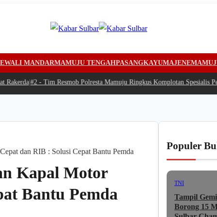
EWALI MANDAR
MAMUJU TENGAH
PASANGKAYU
MAJENE
MAMUJ
Rakerda
|
#2 -
Tim Resmob Polresta Mamuju Ringkus Komplotan Spesialis Penc
Populer Bu
Cepat dan RIB : Solusi Cepat Bantu Pemda
an Kapal Motor
TNI
epat Bantu Pemda
Tampil Gemi
Borong 15 Me
Sulbar Cham