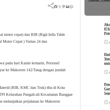
Facebook
Twitter
Pinterest
Mail
WhatsApp
Agustus 3, 20
Aks
874
Pen
motor cepat) dan RIB (Rigit Infla Table
l Motor Cepat ) Varian 24 dan
A
Had
Yon
wa pada hari Kamis kemarin, Personel
unt
yar ke Makorem 142/Tatag dengan jumlah
A
Pen
teriil (RIB, KMC dan Truk) tiba di Kota
Gar
Seg
 TPI Kelurahan Pangali-ali Kecamatan Banggae
an melanjutkan perjalanan ke Makorem
A