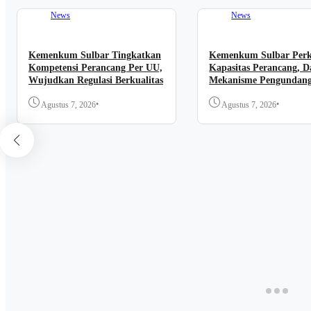
News
News
Kemenkum Sulbar Tingkatkan
Kemenkum Sulbar Per
Kompetensi Perancang Per UU,
Kapasitas Perancang, D
Wujudkan Regulasi Berkualitas
Mekanisme Pengundan
Regulasi Nasional
•
•
Agustus 7, 2026
Agustus 7, 2026