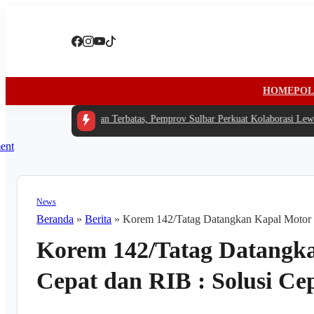
HOME
POL
1 -
Di Tengah Anggaran Terbatas, Pemprov Sulbar Perkuat Kolaborasi Lewat 
News
Beranda
»
Berita
»
Korem 142/Tatag Datangkan Kapal Motor 
Korem 142/Tatag Datangk
Cepat dan RIB : Solusi C