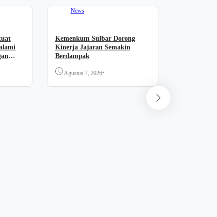
News
kuat
Kemenkum Sulbar Dorong
alami
Kinerja Jajaran Semakin
gan
Berdampak
•
Agustus 7, 2026
News
Forum “PA
Komitmen 
Dukung Pel
Agustus 7,