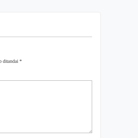
b ditandai
*