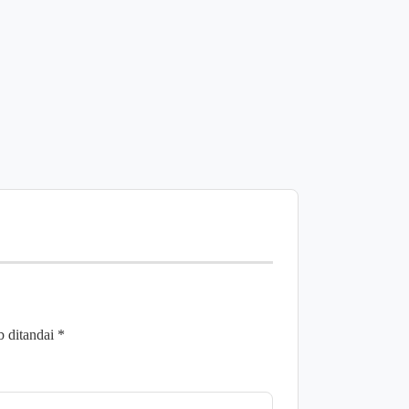
News
Kemenkum Sulbar
•
Agustus 7, 2026
b ditandai
*