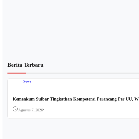
Berita Terbaru
News
Kemenkum Sulbar Tingkatkan Kompetensi Perancang Per UU, Wuj
•
Agustus 7, 2026