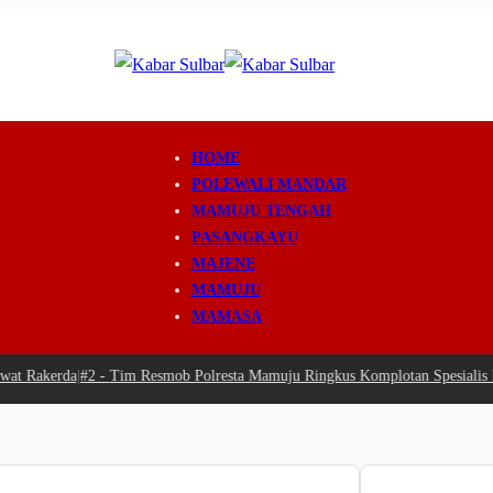
HOME
POLEWALI MANDAR
MAMUJU TENGAH
PASANGKAYU
MAJENE
MAMUJU
MAMASA
 Rakerda
|
#2 -
Tim Resmob Polresta Mamuju Ringkus Komplotan Spesialis Pen