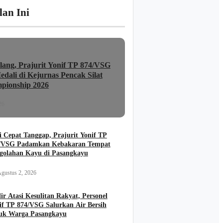
lan Ini
lang, Prajurit Yonif TP 874/VSG
dali di Kejurnas Pencak Silat
pionship 2026
26
i Cepat Tanggap, Prajurit Yonif TP
/VSG Padamkan Kebakaran Tempat
golahan Kayu di Pasangkayu
gustus 2, 2026
ir Atasi Kesulitan Rakyat, Personel
if TP 874/VSG Salurkan Air Bersih
uk Warga Pasangkayu