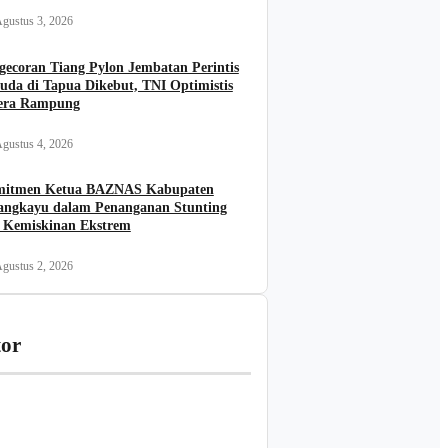
gustus 3, 2026
gecoran Tiang Pylon Jembatan Perintis
uda di Tapua Dikebut, TNI Optimistis
era Rampung
gustus 4, 2026
itmen Ketua BAZNAS Kabupaten
angkayu dalam Penanganan Stunting
 Kemiskinan Ekstrem
gustus 2, 2026
tor