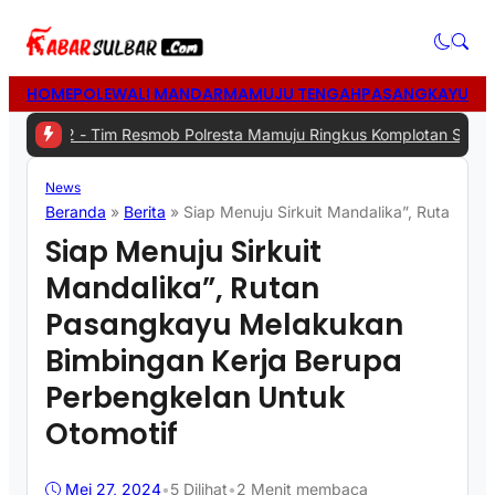
HOME
POLEWALI MANDAR
MAMUJU TENGAH
PASANGKAYU
MA
2 -
Tim Resmob Polresta Mamuju Ringkus Komplotan Spesialis Penc
News
Beranda
»
Berita
»
Siap Menuju Sirkuit Mandalika”, Rutan P
Siap Menuju Sirkuit
Mandalika”, Rutan
Pasangkayu Melakukan
Bimbingan Kerja Berupa
Perbengkelan Untuk
Otomotif
Mei 27, 2024
•
5
Dilihat
•
2 Menit membaca