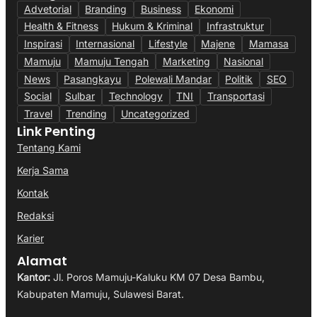
Advetorial
Branding
Business
Ekonomi
Health & Fitness
Hukum & Kriminal
Infrastruktur
Inspirasi
Internasional
Lifestyle
Majene
Mamasa
Mamuju
Mamuju Tengah
Marketing
Nasional
News
Pasangkayu
Polewali Mandar
Politik
SEO
Social
Sulbar
Technology
TNI
Transportasi
Travel
Trending
Uncategorized
Link Penting
Tentang Kami
Kerja Sama
Kontak
Redaksi
Karier
Alamat
Kantor:
Jl. Poros Mamuju-Kaluku KM 07 Desa Bambu,
Kabupaten Mamuju, Sulawesi Barat.