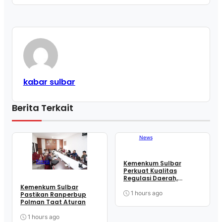
kabar sulbar
Berita Terkait
News
News
Kemenkum Sulbar
Perkuat Kualitas
Regulasi Daerah,
Harmonisasi Dua
Kemenkum Sulbar
Ranperbup Polman
1 hours ago
Pastikan Ranperbup
Polman Taat Aturan
1 hours ago