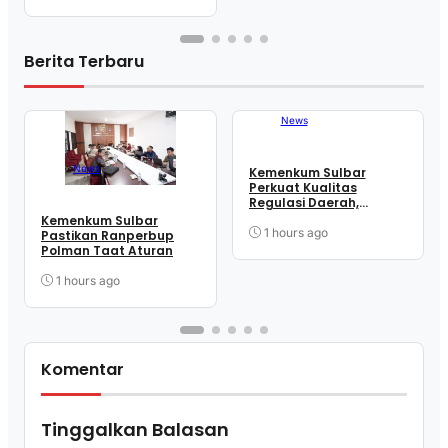
Berita Terbaru
News
News
Kemenkum Sulbar
Perkuat Kualitas
Regulasi Daerah,
Harmonisasi Dua
Kemenkum Sulbar
Ranperbup Polman
1 hours ago
Pastikan Ranperbup
Polman Taat Aturan
1 hours ago
Komentar
Tinggalkan Balasan