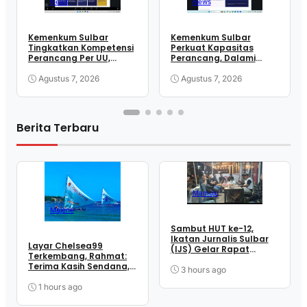
News
News
Kemenkum Sulbar
Kemenkum Sulbar
Tingkatkan Kompetensi
Perkuat Kapasitas
Perancang Per UU,
Perancang, Dalami
Wujudkan Regulasi
Mekanisme
Berkualitas
Pengundangan
Agustus 7, 2026
Agustus 7, 2026
Regulasi Nasional
Berita Terbaru
Mamuju
Majene
Sambut HUT ke-12,
Ikatan Jurnalis Sulbar
Layar Chelsea99
(IJS) Gelar Rapat
Terkembang, Rahmat:
Matangkan Persiapan
Terima Kasih Sendana,
Panitia
3 hours ago
Terima Kasih Para
Penopang Perjuangan
1 hours ago