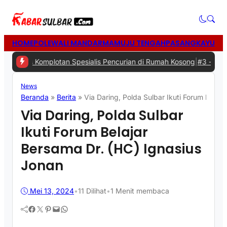
HOME
POLEWALI MANDAR
MAMUJU TENGAH
PASANGKAYU
MA
Komplotan Spesialis Pencurian di Rumah Kosong
|
#3 -
Aksi Gotong R
News
Beranda
»
Berita
»
Via Daring, Polda Sulbar Ikuti Forum Belaj
Via Daring, Polda Sulbar
Ikuti Forum Belajar
Bersama Dr. (HC) Ignasius
Jonan
Mei 13, 2024
•
11
Dilihat
•
1 Menit membaca
Facebook
Twitter
Pinterest
Mail
WhatsApp