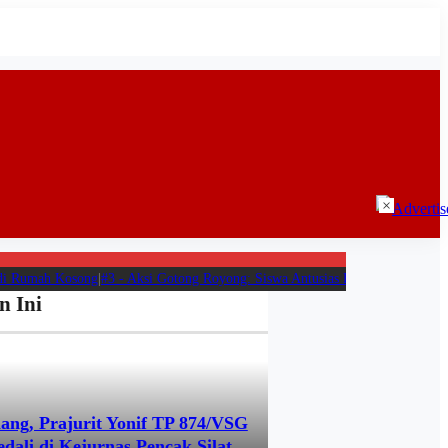
×
 Rumah Kosong
|
#3 -
Aksi Gotong Royong: Siswa Antusias Bantu SPPG Bambu Di
n Ini
ang, Prajurit Yonif TP 874/VSG
dali di Kejurnas Pencak Silat