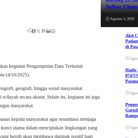
Sulbar Cham
Agustus 3, 2026
Facebook
Twitter
Pinterest
Mail
WhatsApp
Aksi C
Padam
di Pas
Agust
an kegiatan Pengumpulan Data Teritorial
Hadir 
tu (4/10/2025).
874/VS
Pasan
ografi, geografi, hingga sosial masyarakat
Agust
ilayah secara akurat. Selain itu, kegiatan ini juga
Pengec
engan masyarakat.
Garuda
Ramp
auan kepada masyarakat agar senantiasa menjaga
u kunci utama dalam menciptakan lingkungan yang
Agust
n yang bersih akan membawa dampak positif bagi