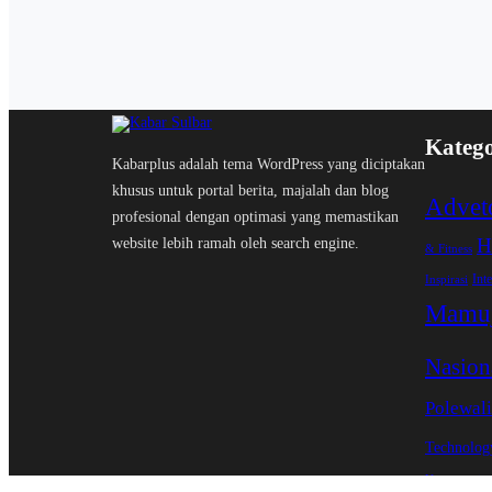
Katego
Kabarplus adalah tema WordPress yang diciptakan
khusus untuk portal berita, majalah dan blog
Adveto
profesional dengan optimasi yang memastikan
H
website lebih ramah oleh search engine.
& Fitness
Int
Inspirasi
Mamu
Nasion
Polewal
Technolog
Uncategoriz