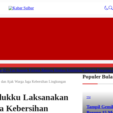
#2 -
Tim Resmob Polresta Mamuju Ringkus Komplotan Spesialis Pencurian di
Populer Bula
 dan Ajak Warga Jaga Kebersihan Lingkungan
alukku Laksanakan
TNI
a Kebersihan
Tampil Gemil
Borong 15 Me