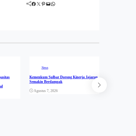
Facebook
Twitter
Pinterest
Mail
WhatsApp
News
asitas
Kemenkum Sulbar Dorong Kinerja Jajaran
Semakin Berdampak
News
al
Agustus 7, 2026
Forum “PASTI A
Kemenkum Sulba
Terbaik
Agustus 7, 202