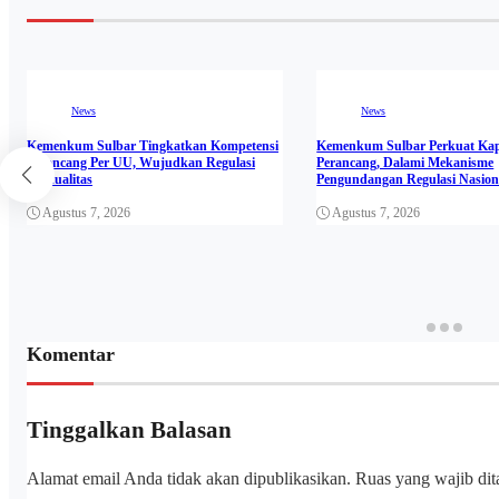
News
News
Kemenkum Sulbar Tingkatkan Kompetensi
Kemenkum Sulbar Perkuat Kap
Perancang Per UU, Wujudkan Regulasi
Perancang, Dalami Mekanisme
Berkualitas
Pengundangan Regulasi Nasion
Agustus 7, 2026
Agustus 7, 2026
Komentar
Tinggalkan Balasan
Alamat email Anda tidak akan dipublikasikan.
Ruas yang wajib di