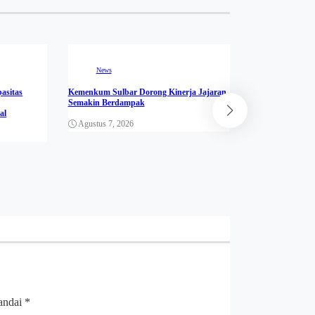
News
asitas
Kemenkum Sulbar Dorong Kinerja Jajaran
Semakin Berdampak
News
al
Agustus 7, 2026
Forum “PASTI A
Kemenkum Sulba
Terbaik
Agustus 7, 202
tandai
*