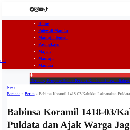
Home
Polewali Mandar
Mamuju Tengah
Pasangkayu
Majene
Mamuju
Mamasa
engah Anggaran Terbatas, Pemprov Sulbar Perkuat Kolaborasi Lewat Rakerda
|
News
Beranda
»
Berita
»
Babinsa Koramil 1418-03/Kalukku Laksanakan Puldata
Babinsa Koramil 1418-03/K
Puldata dan Ajak Warga Jag