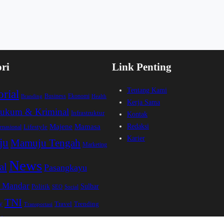
ri
Link Penting
Tentang Kami
rial
Business
Ekonomi
Branding
Health
Kerja Sama
ukum & Kriminal
Infrastruktur
Kontak
Majene
Mamasa
Redaksi
Lifestyle
ernasional
Karier
ju
Mamuju Tengah
Marketing
News
al
Pasangkayu
i Mandar
Politik
Sulbar
SEO
Social
TNI
y
Trending
Travel
Transportasi
ed