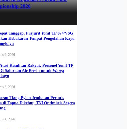
pionship 2026
epat Tanggap, Prajurit Yonif TP 874/VSG
kan Kebakaran Tempat Pengolahan Kayu
angkayu
us 2, 2026
Atasi Kesulitan Rakyat, Personel Yonif TP
G Salurkan Air Bersih untuk Warga
gkayu
us 3, 2026
oran Tiang Pylon Jembatan Perintis
 di Tapua Dikebut, TNI Optimistis Segera
ung
us 4, 2026