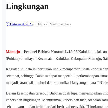
Lingkungan
Oktober 4, 2025
•
8
Dilihat
•
1 Menit membaca
Mamuju
– Personel Babinsa Koramil 1418-03/Kalukku melaksanak
(Puldata) di wilayah Kecamatan Kalukku, Kabupaten Mamuju, Sab
Kegiatan Puldata ini bertujuan untuk memperbarui data kondisi dem
setempat, sehingga Babinsa dapat mengetahui perkembangan situasi w
menjadi sarana silaturahmi dan komunikasi langsung antara TNI d
Dalam kesempatan tersebut, Babinsa tidak lupa menyampaikan imb
kebersihan lingkungan. Menurutnya, kebersihan menjadi salah sat
sehat, nyaman, dan terhindar dari berbagai penyakit. “Lingkunga