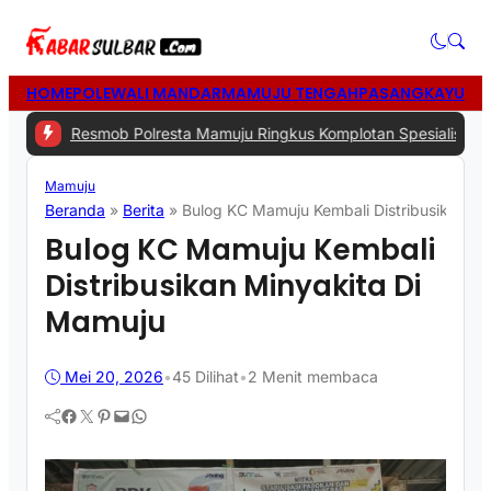
HOME
POLEWALI MANDAR
MAMUJU TENGAH
PASANGKAYU
MA
smob Polresta Mamuju Ringkus Komplotan Spesialis Pencurian di R
Mamuju
Beranda
»
Berita
»
Bulog KC Mamuju Kembali Distribusikan Mi
Bulog KC Mamuju Kembali
Distribusikan Minyakita Di
Mamuju
Mei 20, 2026
•
45
Dilihat
•
2 Menit membaca
Facebook
Twitter
Pinterest
Mail
WhatsApp