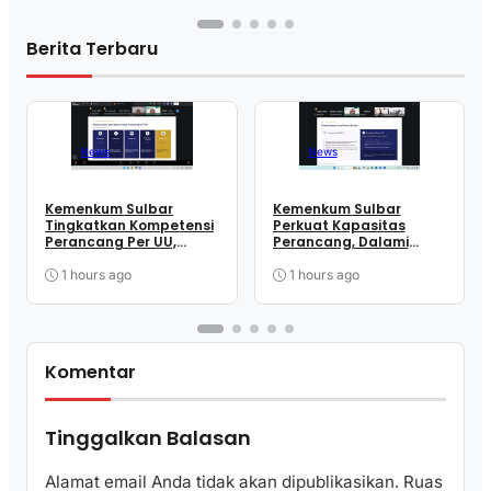
Berita Terbaru
News
News
Kemenkum Sulbar
Kemenkum Sulbar
Tingkatkan Kompetensi
Perkuat Kapasitas
Perancang Per UU,
Perancang, Dalami
Wujudkan Regulasi
Mekanisme
Berkualitas
Pengundangan
1 hours ago
1 hours ago
Regulasi Nasional
Komentar
Tinggalkan Balasan
Alamat email Anda tidak akan dipublikasikan.
Ruas