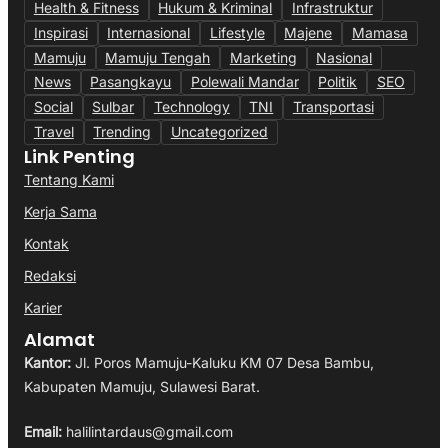
Health & Fitness
Hukum & Kriminal
Infrastruktur
Inspirasi
Internasional
Lifestyle
Majene
Mamasa
Mamuju
Mamuju Tengah
Marketing
Nasional
News
Pasangkayu
Polewali Mandar
Politik
SEO
Social
Sulbar
Technology
TNI
Transportasi
Travel
Trending
Uncategorized
Link Penting
Tentang Kami
Kerja Sama
Kontak
Redaksi
Karier
Alamat
Kantor:
Jl. Poros Mamuju-Kaluku KM 07 Desa Bambu,
Kabupaten Mamuju, Sulawesi Barat.
Email:
halilintardaus@gmail.com