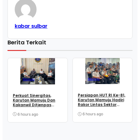
kabar sulbar
Berita Terkait
Mamuju
Mamuju
Persiapan HUT RI Ke-81,
Perkuat Sinergitas,
Karutan Mamuju Hadiri
Karutan Mamuju Dan
Rakor Lintas Sektor
Kakanwil Ditjenpas
Bersama Pemprov.
Sulbar Sambangi Lanal
Sulbar
Mamuju
6 hours ago
6 hours ago