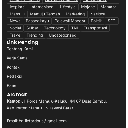
Inspirasi
Internasional
Lifestyle
Majene
Mamasa
Mamuju
Mamuju Tengah
Marketing
Nasional
News
Pasangkayu
Polewali Mandar
Politik
SEO
Social
Sulbar
Technology
TNI
Transportasi
Travel
Trending
Uncategorized
Link Penting
Tentang Kami
Kerja Sama
Kontak
Redaksi
Karier
Alamat
Kantor:
Jl. Poros Mamuju-Kaluku KM 07 Desa Bambu,
Kabupaten Mamuju, Sulawesi Barat.
Email:
halilintardaus@gmail.com