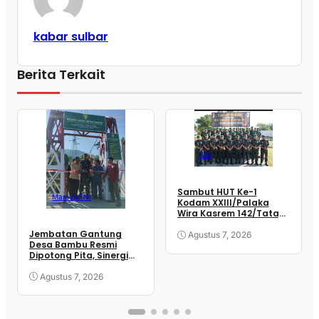
kabar sulbar
Berita Terkait
TNI
Sambut HUT Ke-1
Mamuju
TNI
Kodam XXIII/Palaka
Wira Kasrem 142/Tatag
Pimpin Ziarah
Jembatan Gantung
Rombongan di TMP
Agustus 7, 2026
Desa Bambu Resmi
Pati’di
Dipotong Pita, Sinergi
TNI dan Masyarakat
Wujudkan Akses Lebih
Agustus 7, 2026
Mudah