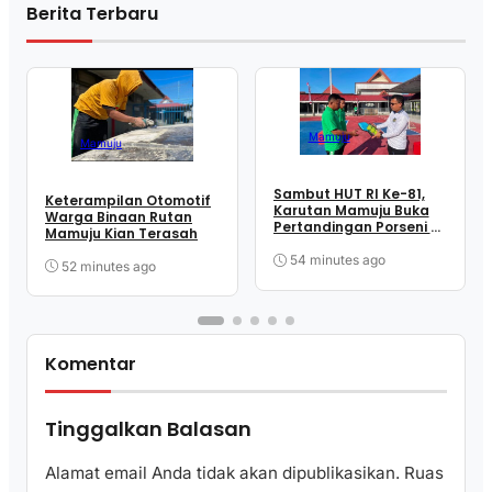
Berita Terbaru
Mamuju
Mamuju
Sambut HUT RI Ke-81,
Keterampilan Otomotif
Karutan Mamuju Buka
Warga Binaan Rutan
Pertandingan Porseni &
Mamuju Kian Terasah
Bagikan Alat Olahraga
Kepada Warga Binaan
54 minutes ago
52 minutes ago
Komentar
Tinggalkan Balasan
Alamat email Anda tidak akan dipublikasikan.
Ruas