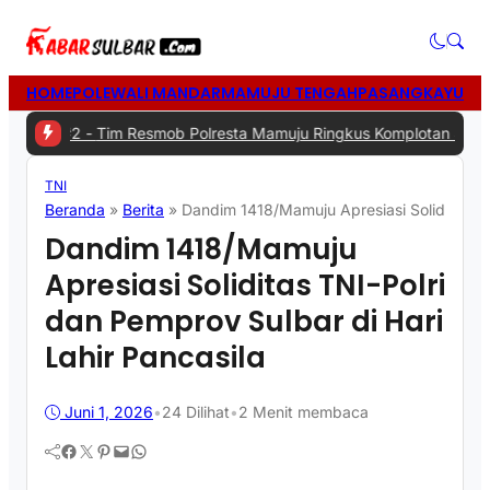
HOME
POLEWALI MANDAR
MAMUJU TENGAH
PASANGKAYU
MA
2 -
Tim Resmob Polresta Mamuju Ringkus Komplotan Spesialis Penc
TNI
Beranda
»
Berita
»
Dandim 1418/Mamuju Apresiasi Soliditas TN
Dandim 1418/Mamuju
Apresiasi Soliditas TNI-Polri
dan Pemprov Sulbar di Hari
Lahir Pancasila
Juni 1, 2026
•
24
Dilihat
•
2 Menit membaca
Facebook
Twitter
Pinterest
Mail
WhatsApp