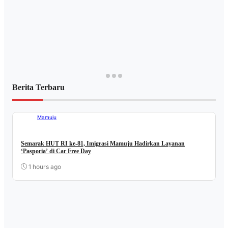
Berita Terbaru
Mamuju
Semarak HUT RI ke-81, Imigrasi Mamuju Hadirkan Layanan
‘Pasporia’ di Car Free Day
1 hours ago