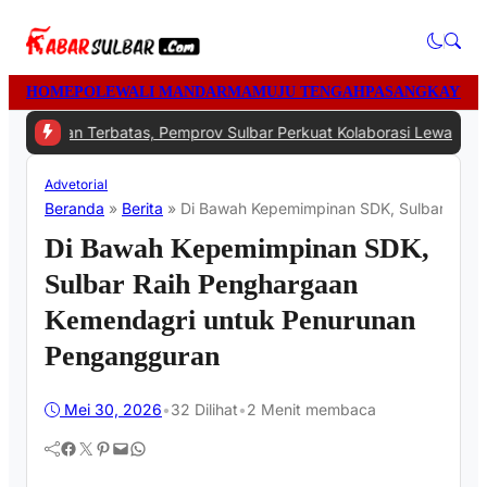
HOME
POLEWALI MANDAR
MAMUJU TENGAH
PASANGKAYU
M
Anggaran Terbatas, Pemprov Sulbar Perkuat Kolaborasi Lewat Rake
Advetorial
Beranda
»
Berita
»
Di Bawah Kepemimpinan SDK, Sulbar Raih
Di Bawah Kepemimpinan SDK,
Sulbar Raih Penghargaan
Kemendagri untuk Penurunan
Pengangguran
Mei 30, 2026
•
32
Dilihat
•
2 Menit membaca
Facebook
Twitter
Pinterest
Mail
WhatsApp