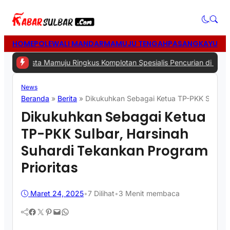
HOME
POLEWALI MANDAR
MAMUJU TENGAH
PASANGKAYU
MA
a Mamuju Ringkus Komplotan Spesialis Pencurian di Rumah Kosong
|
News
Beranda
»
Berita
»
Dikukuhkan Sebagai Ketua TP-PKK Sulbar, 
Dikukuhkan Sebagai Ketua
TP-PKK Sulbar, Harsinah
Suhardi Tekankan Program
Prioritas
Maret 24, 2025
•
7
Dilihat
•
3 Menit membaca
Facebook
Twitter
Pinterest
Mail
WhatsApp