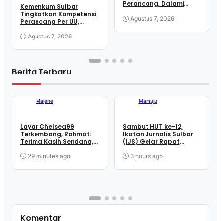
Perancang, Dalami
Kemenkum Sulbar
Mekanisme
Tingkatkan Kompetensi
Pengundangan
Agustus 7, 2026
Perancang Per UU,
Regulasi Nasional
Wujudkan Regulasi
Berkualitas
Agustus 7, 2026
Berita Terbaru
Majene
Mamuju
Layar Chelsea99
Sambut HUT ke-12,
Terkembang, Rahmat:
Ikatan Jurnalis Sulbar
Terima Kasih Sendana,
(IJS) Gelar Rapat
Terima Kasih Para
Matangkan Persiapan
Penopang Perjuangan
Panitia
29 minutes ago
3 hours ago
Komentar