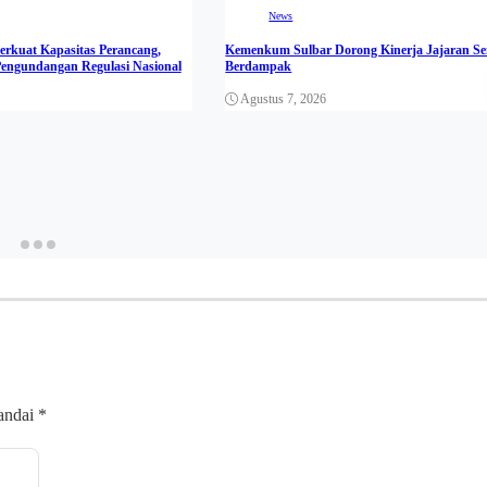
News
rkuat Kapasitas Perancang,
Kemenkum Sulbar Dorong Kinerja Jajaran S
engundangan Regulasi Nasional
Berdampak
Agustus 7, 2026
tandai
*