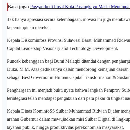
Baca juga:
Posyandu di Pusat Kota Pasangkayu Masih Menump
Tak hanya apresiasi secara kelembagaan, inovasi ini juga membawa
kepemimpinan mereka.
Kepala Diskominfoss Provinsi Sulawesi Barat, Muhammad Ridwan D
Capital Leadership Visionary and Technology Development.
Puncak kebanggaan bagi Bumi Malaqbi ditandai dengan penghargaa
Duka, M.M. Atas dedikasinya dalam mendorong kemajuan daerah m
sebagai Best Governor in Human Capital Transformation & Sustai
Penghargaan ini menjadi bukti nyata bahwa langkah Pemprov Sulba
terintegrasi telah mendapat pengakuan dari para pakar di tingkat na
Kepala Dinas KominfoSS Sulbar Muhammad Ridwan Djafar menguca
arahan Gubernur dalam mewujudkan misi Sulbar Digital di lingkup p
layanan publik, hingga produktivitas perekonomian masyarakat.