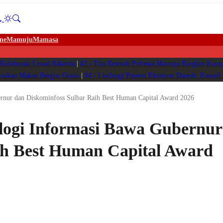
ne
Mamuju
Mamasa
 Kolaborasi Lewat Rakerda
|
#2 -
Tim Resmob Polresta Mamuju Ringkus Kompl
sikan Makan Bergizi Gratis
|
#4 -
Lindungi Potensi Ekonomi Daerah, Kanwi
rnur dan Diskominfoss Sulbar Raih Best Human Capital Award 2026
logi Informasi Bawa Gubernur
ih Best Human Capital Award
t
l
WhatsApp