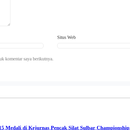
Situs Web
uk komentar saya berikutnya.
15 Medali di Kejurnas Pencak Silat Sulbar Championship