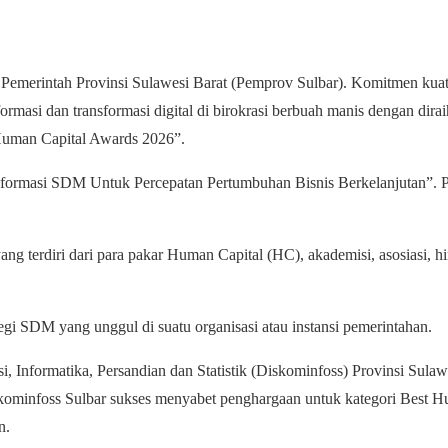
 Pemerintah Provinsi Sulawesi Barat (Pemprov Sulbar). Komitmen kua
si dan transformasi digital di birokrasi berbuah manis dengan dira
 Human Capital Awards 2026”.
sformasi SDM Untuk Percepatan Pertumbuhan Bisnis Berkelanjutan”. P
yang terdiri dari para pakar Human Capital (HC), akademisi, asosiasi, h
egi SDM yang unggul di suatu organisasi atau instansi pemerintahan.
, Informatika, Persandian dan Statistik (Diskominfoss) Provinsi Sulaw
iskominfoss Sulbar sukses menyabet penghargaan untuk kategori Best 
n.