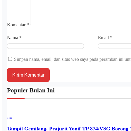
Komentar
*
Nama
*
Email
*
Simpan nama, email, dan situs web saya pada peramban ini unt
Populer Bulan Ini
TNI
Tampil Gemilang, Prajurit Yonif TP 874/VSG Borong 