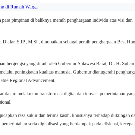
ang di Rumah Warga
 para pimpinan di baliknya meraih penghargaan individu atas visi dan
jafar, S.IP., M.Si., dinobatkan sebagai peraih penghargaan Best Hu
n bergengsi yang diraih oleh Gubernur Sulawesi Barat, Dr. H. Suhard
elalui peningkatan kualitas manusia, Gubernur dianugerahi pengharg
nable Regional Advancement.
r dalam melakukan transformasi digital dan inovasi pemerintahan yan
sional.
pkan rasa sukur dan terima kasih, khususnya terhadap dukungan d
emerintahan serta digitalisasi yang berdampak pada efisiensi, kecepa