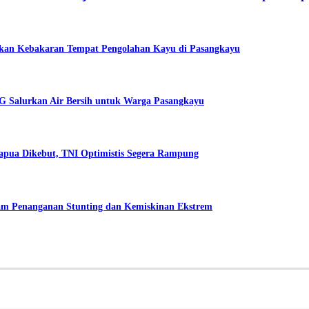
mkan Kebakaran Tempat Pengolahan Kayu di Pasangkayu
VSG Salurkan Air Bersih untuk Warga Pasangkayu
Tapua Dikebut, TNI Optimistis Segera Rampung
 Penanganan Stunting dan Kemiskinan Ekstrem