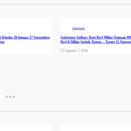
Advetorial
 Digelar 26 hingga 27 September,
Gubernur Sulbar: Dari Rp3 Miliar Temuan B
bar
Rp2,8 Miliar Sudah Tuntas – Target 11 Agustus
Agustus 7, 2026