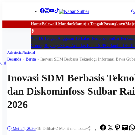
Home
Polewali Mandar
Mamuju Tengah
Pasangkayu
Maje
#1 -
Di Tengah Anggaran Terbatas, Pemprov Sulbar Perkuat
Gotong Royong: Siswa Antusias Bantu SPPG Bambu Distribu
Advetorial
Nasional
Beranda
»
Berita
»
Inovasi SDM Berbasis Teknologi Informasi Bawa Gube
Inovasi SDM Berbasis Tekno
dan Diskominfoss Sulbar Ra
2026
Facebook
Twitter
Pinteres
Mai
Mei 24, 2026
•
18
Dilihat
•
2 Menit membaca