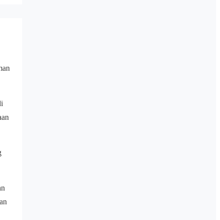
man
i
aan
g
an
tan