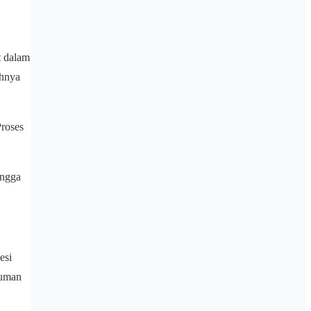
t dalam
ihnya
roses
ingga
esi
Human