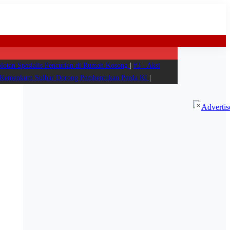
otan Spesialis Pencurian di Rumah Kosong
|
#3 -
Aksi
l Kemenkum Sulbar Dorong Pembentukan Perda KI
|
×