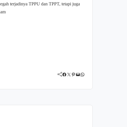
cegah terjadinya TPPU dan TPPT, tetapi juga
ham
Facebook
Twitter
Pinterest
Mail
WhatsApp