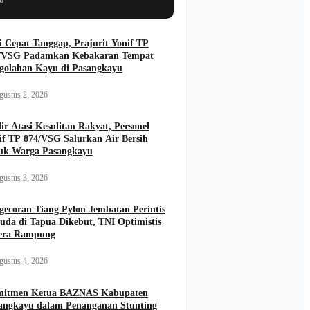
6
i Cepat Tanggap, Prajurit Yonif TP
/VSG Padamkan Kebakaran Tempat
golahan Kayu di Pasangkayu
gustus 2, 2026
ir Atasi Kesulitan Rakyat, Personel
if TP 874/VSG Salurkan Air Bersih
uk Warga Pasangkayu
gustus 3, 2026
gecoran Tiang Pylon Jembatan Perintis
uda di Tapua Dikebut, TNI Optimistis
era Rampung
gustus 4, 2026
itmen Ketua BAZNAS Kabupaten
angkayu dalam Penanganan Stunting