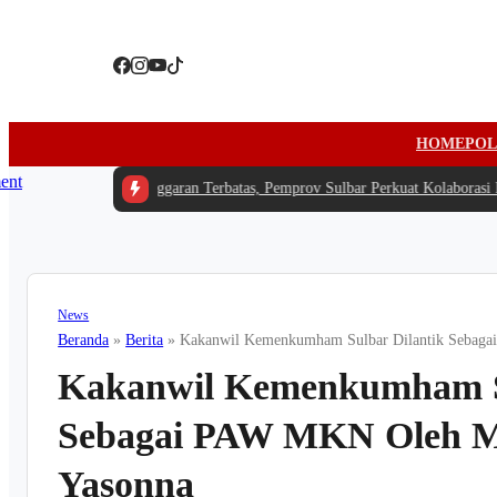
HOME
POL
#1 -
Di Tengah Anggaran Terbatas, Pemprov Sulbar Perkuat Kolaborasi Le
News
Beranda
»
Berita
»
Kakanwil Kemenkumham Sulbar Dilantik Seba
Kakanwil Kemenkumham Su
Sebagai PAW MKN Oleh
Yasonna