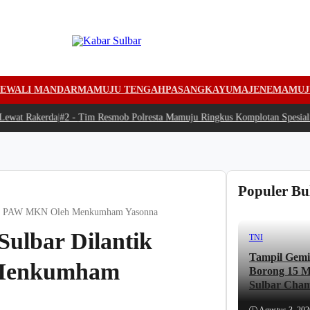
EWALI MANDAR
MAMUJU TENGAH
PASANGKAYU
MAJENE
MAMUJ
wat Rakerda
|
#2 -
Tim Resmob Polresta Mamuju Ringkus Komplotan Spesialis 
Populer Bu
gai PAW MKN Oleh Menkumham Yasonna
lbar Dilantik
TNI
Tampil Gemi
 Menkumham
Borong 15 Me
Sulbar Cham