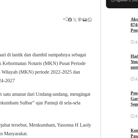
Agustus 3, 202
Facebook
Twitter
Pinterest
Mail
WhatsApp
Aks
874
Pen
A
i di lantik dan diambil sumpahnya sebagai
Had
Yon
lis Kehormatan Notaris (MKN) Pusat Periode
unt
is Wilayah (MKN) periode 2022-2025 dan
A
024-2027
Pen
h satu amanat dari Undang-undang, mengingat
Gar
kumham Sulbar” ujar Pamuji di sela-sela
Seg
A
Pejabat tersebut, Menkumham, Yasonna H Laoly
Kom
n Masyarakat.
Pas