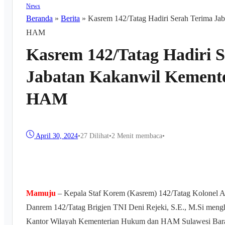
News
Beranda
»
Berita
»
Kasrem 142/Tatag Hadiri Serah Terima J
HAM
Kasrem 142/Tatag Hadiri 
Jabatan Kakanwil Kemen
HAM
April 30, 2024
•
27
Dilihat
•
2 Menit membaca
•
Mamuju
– Kepala Staf Korem (Kasrem) 142/Tatag Kolonel Ar
Danrem 142/Tatag Brigjen TNI Deni Rejeki, S.E., M.Si mengh
Kantor Wilayah Kementerian Hukum dan HAM Sulawesi Bara