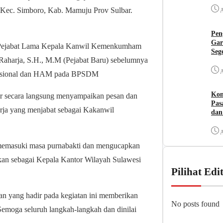
 Kec. Simboro, Kab. Mamuju Prov Sulbar.
A
Pen
Gar
.H. Pejabat Lama Kepala Kanwil Kemenkumham
Seg
Raharja, S.H., M.M (Pejabat Baru) sebelumnya
A
ungsional dan HAM pada BPSDM
Kom
 secara langsung menyampaikan pesan dan
Pas
rja yang menjabat sebagai Kakanwil
dan
A
 memasuki masa purnabakti dan mengucapkan
kan sebagai Kepala Kantor Wilayah Sulawesi
Pilihat Edi
 yang hadir pada kegiatan ini memberikan
No posts found
Semoga seluruh langkah-langkah dan dinilai