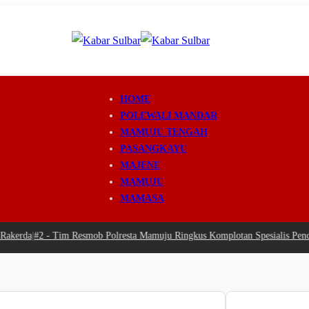
HOME
POLEWALI MANDAR
MAMUJU TENGAH
PASANGKAYU
MAJENE
MAMUJU
MAMASA
kerda
|
#2 -
Tim Resmob Polresta Mamuju Ringkus Komplotan Spesialis Pencur