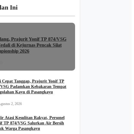
lan Ini
lang, Prajurit Yonif TP 874/VSG
dali di Kejurnas Pencak Silat
pionship 2026
26
i Cepat Tanggap, Prajurit Yonif TP
/VSG Padamkan Kebakaran Tempat
golahan Kayu di Pasangkayu
gustus 2, 2026
ir Atasi Kesulitan Rakyat, Personel
if TP 874/VSG Salurkan Air Bersih
uk Warga Pasangkayu