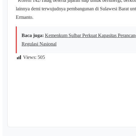
“Korem 142/Tatag beserta jajaran siap untuk bersinergi, berko
lainnya demi terwujudnya pembangunan di Sulawesi Barat un
Ermanto.
Baca juga:
Kemenkum Sulbar Perkuat Kapasitas Peranca
Regulasi Nasional
Views:
505