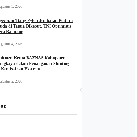
gustus 3, 2026
gecoran Tiang Pylon Jembatan Perintis
uda di Tapua Dikebut, TNI Optimistis
era Rampung
gustus 4, 2026
itmen Ketua BAZNAS Kabupaten
angkayu dalam Penanganan Stunting
 Kemiskinan Ekstrem
gustus 2, 2026
tor