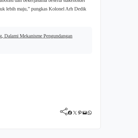
laborasi dan bekerjasama beserta stakeholder
tuk lebih maju,” pungkas Kolonel Arh Dedik
ng, Dalami Mekanisme Pengundangan
Facebook
Twitter
Pinterest
Mail
WhatsApp