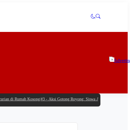
×
ian di Rumah Kosong
|
#3 -
Aksi Gotong Royong: Siswa Antusias Bantu SPPG Ba