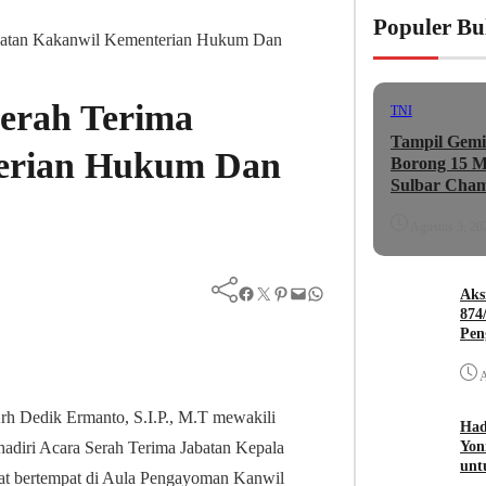
Populer Bu
abatan Kakanwil Kementerian Hukum Dan
Serah Terima
TNI
Tampil Gemi
terian Hukum Dan
Borong 15 Me
Sulbar Cham
Agustus 3, 20
Facebook
Twitter
Pinterest
Mail
WhatsApp
Aks
874
Pen
A
h Dedik Ermanto, S.I.P., M.T mewakili
Had
Yon
adiri Acara Serah Terima Jabatan Kepala
unt
t bertempat di Aula Pengayoman Kanwil