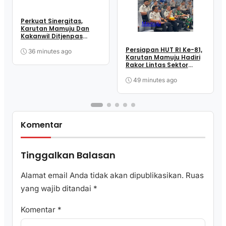
Perkuat Sinergitas,
Mamuju
Karutan Mamuju Dan
Kakanwil Ditjenpas
Sulbar Sambangi Lanal
Persiapan HUT RI Ke-81,
Mamuju
36 minutes ago
Karutan Mamuju Hadiri
Rakor Lintas Sektor
Bersama Pemprov.
Sulbar
49 minutes ago
Komentar
Tinggalkan Balasan
Alamat email Anda tidak akan dipublikasikan.
Ruas
yang wajib ditandai
*
Komentar
*