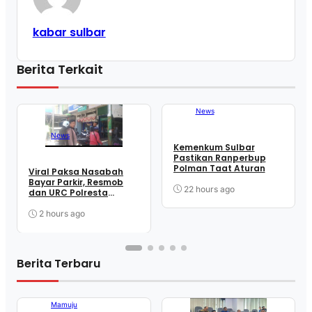
kabar sulbar
Berita Terkait
News
News
Kemenkum Sulbar
Pastikan Ranperbup
Polman Taat Aturan
Viral Paksa Nasabah
Bayar Parkir, Resmob
22 hours ago
dan URC Polresta
Mamuju Sigap Amankan
Juru Parkir
2 hours ago
Berita Terbaru
Mamuju