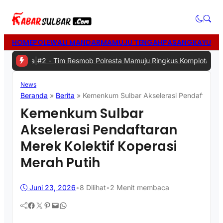
HOME
POLEWALI MANDAR
MAMUJU TENGAH
PASANGKAYU
MA
erda
|
#2 -
Tim Resmob Polresta Mamuju Ringkus Komplotan Spesialis
News
Beranda
»
Berita
»
Kemenkum Sulbar Akselerasi Pendaftaran M
Kemenkum Sulbar
Akselerasi Pendaftaran
Merek Kolektif Koperasi
Merah Putih
Juni 23, 2026
•
8
Dilihat
•
2 Menit membaca
Facebook
Twitter
Pinterest
Mail
WhatsApp