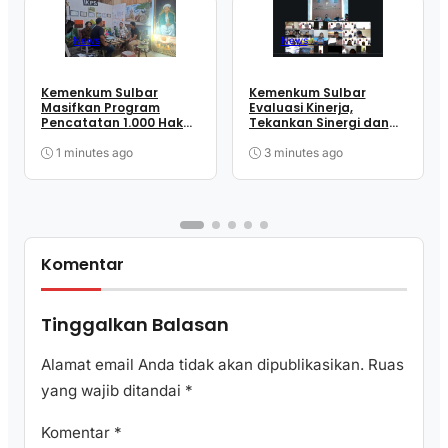
News
News
Kemenkum Sulbar
Kemenkum Sulbar
Masifkan Program
Evaluasi Kinerja,
Pencatatan 1.000 Hak
Tekankan Sinergi dan
Cipta Gratis di Hari
Peningkatan Kualitas
Pengayoman Ke-81
Pelayanan
1 minutes ago
3 minutes ago
Komentar
Tinggalkan Balasan
Alamat email Anda tidak akan dipublikasikan.
Ruas
yang wajib ditandai
*
Komentar
*