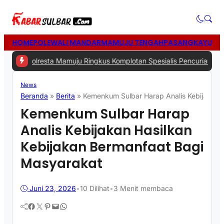
HOME
POLEWALI MANDAR
MAMUJU TENGAH
PASANGKAYU
MA
sta Mamuju Ringkus Komplotan Spesialis Pencurian di Rumah Koson
News
Beranda
»
Berita
»
Kemenkum Sulbar Harap Analis Kebijakan 
Kemenkum Sulbar Harap
Analis Kebijakan Hasilkan
Kebijakan Bermanfaat Bagi
Masyarakat
Juni 23, 2026
•
10
Dilihat
•
3 Menit membaca
Facebook
Twitter
Pinterest
Mail
WhatsApp