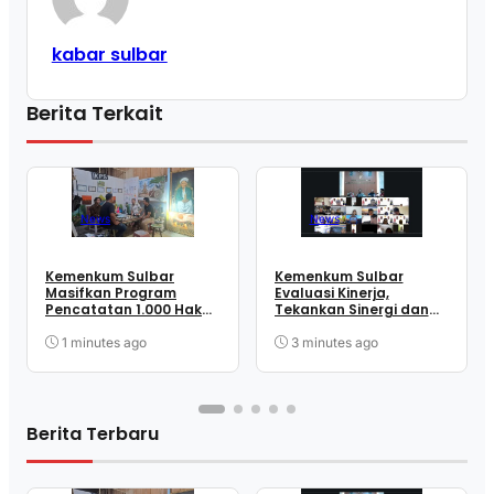
kabar sulbar
Berita Terkait
News
News
Kemenkum Sulbar
Kemenkum Sulbar
Masifkan Program
Evaluasi Kinerja,
Pencatatan 1.000 Hak
Tekankan Sinergi dan
Cipta Gratis di Hari
Peningkatan Kualitas
Pengayoman Ke-81
Pelayanan
1 minutes ago
3 minutes ago
Berita Terbaru