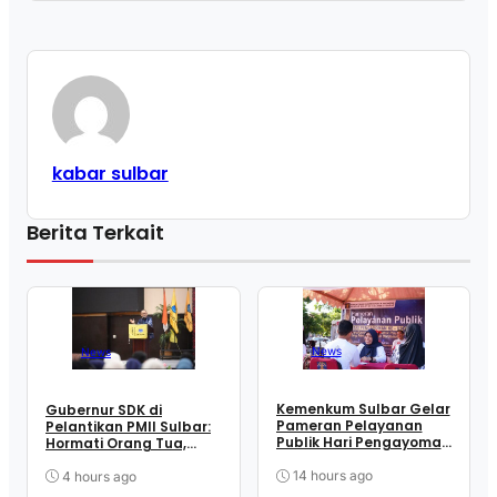
kabar sulbar
Berita Terkait
News
News
Kemenkum Sulbar Gelar
Gubernur SDK di
Pameran Pelayanan
Pelantikan PMII Sulbar:
Publik Hari Pengayoman
Hormati Orang Tua,
ke-81 , Dekatkan
Guru, dan Penguasa
Layanan ke Masyarakat
Bijak, Tapi Jangan Ragu
14 hours ago
4 hours ago
Kritik Pemerintah