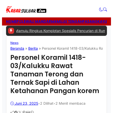
HOME
POLEWALI MANDAR
MAMUJU TENGAH
PASANGKAYU
MA
 Mamuju Ringkus Komplotan Spesialis Pencurian di Rumah Kosong
|
#
News
Beranda
»
Berita
»
Personel Koramil 1418-03/Kalukku Rawat 
Personel Koramil 1418-
03/Kalukku Rawat
Tanaman Terong dan
Ternak Sapi di Lahan
Ketahanan Pangan korem
Juni 23, 2025
•
2
Dilihat
•
2 Menit membaca
Facebook
Twitter
Pinterest
Mail
WhatsApp