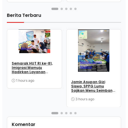
Berita Terbaru
Mamuju
Mamuju Tengah
Semarak HUT RI ke-81,
Imigrasi Mamuju
Nasional
Hadirkan Layanan
‘Pasporia’ di Car Free
Day
1 hours ago
Jamin Asupan Gizi
Siswa, SPPG Lumu
Sajikan Menu Seimbang
Setiap Hari
3 hours ago
Komentar