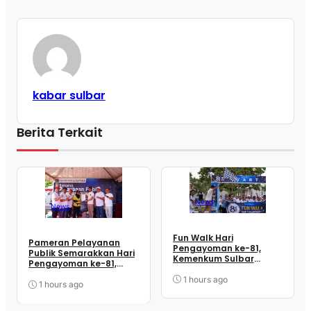
kabar sulbar
Berita Terkait
News
News
Fun Walk Hari
Pameran Pelayanan
Pengayoman ke-81,
Publik Semarakkan Hari
Kemenkum Sulbar
Pengayoman ke-81,
Satukan Langkah
Kemenkum Sulbar
Perkuat Kebersamaan
1 hours ago
Dekatkan Layanan ke
1 hours ago
dan Pelayanan
Masyarakat