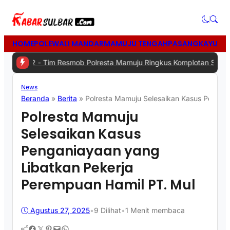
HOME
POLEWALI MANDAR
MAMUJU TENGAH
PASANGKAYU
MA
2 -
Tim Resmob Polresta Mamuju Ringkus Komplotan Spesialis Pencu
News
Beranda
»
Berita
»
Polresta Mamuju Selesaikan Kasus Pengan
Polresta Mamuju
Selesaikan Kasus
Penganiayaan yang
Libatkan Pekerja
Perempuan Hamil PT. Mul
Agustus 27, 2025
•
9
Dilihat
•
1 Menit membaca
Facebook
Twitter
Pinterest
Mail
WhatsApp