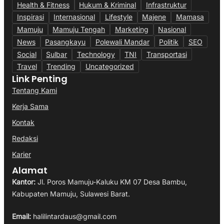
Health & Fitness
Hukum & Kriminal
Infrastruktur
Inspirasi
Internasional
Lifestyle
Majene
Mamasa
Mamuju
Mamuju Tengah
Marketing
Nasional
News
Pasangkayu
Polewali Mandar
Politik
SEO
Social
Sulbar
Technology
TNI
Transportasi
Travel
Trending
Uncategorized
Link Penting
Tentang Kami
Kerja Sama
Kontak
Redaksi
Karier
Alamat
Kantor:
Jl. Poros Mamuju-Kaluku KM 07 Desa Bambu,
Kabupaten Mamuju, Sulawesi Barat.
Email:
halilintardaus@gmail.com