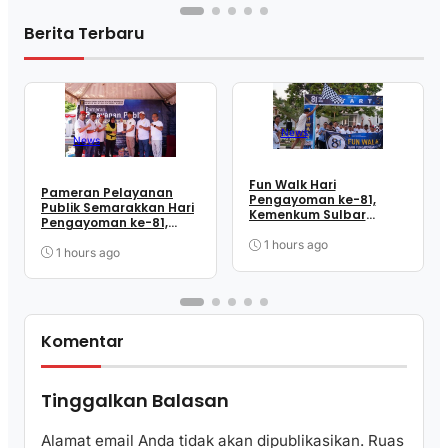
Berita Terbaru
News
News
Fun Walk Hari
Pameran Pelayanan
Pengayoman ke-81,
Publik Semarakkan Hari
Kemenkum Sulbar
Pengayoman ke-81,
Satukan Langkah
Kemenkum Sulbar
Perkuat Kebersamaan
1 hours ago
Dekatkan Layanan ke
1 hours ago
dan Pelayanan
Masyarakat
Komentar
Tinggalkan Balasan
Alamat email Anda tidak akan dipublikasikan.
Ruas