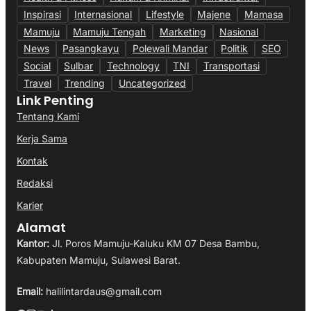
Inspirasi
Internasional
Lifestyle
Majene
Mamasa
Mamuju
Mamuju Tengah
Marketing
Nasional
News
Pasangkayu
Polewali Mandar
Politik
SEO
Social
Sulbar
Technology
TNI
Transportasi
Travel
Trending
Uncategorized
Link Penting
Tentang Kami
Kerja Sama
Kontak
Redaksi
Karier
Alamat
Kantor:
Jl. Poros Mamuju-Kaluku KM 07 Desa Bambu,
Kabupaten Mamuju, Sulawesi Barat.
Email:
halilintardaus@gmail.com