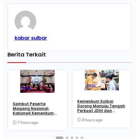
kabar sulbar
Berita Terkait
News
News
Kemenkum Sulbar
Sambut Peserta
Dorong Mamuju Tengah
Magang Nasional,
Perkuat JDIH dan
Kakanwil Kemenkum
Memanfaatkan Inovasi
Sulbar Tekankan
SUARAKU
8 hours ago
Disiplin dan
7 hours ago
Profesionalisme