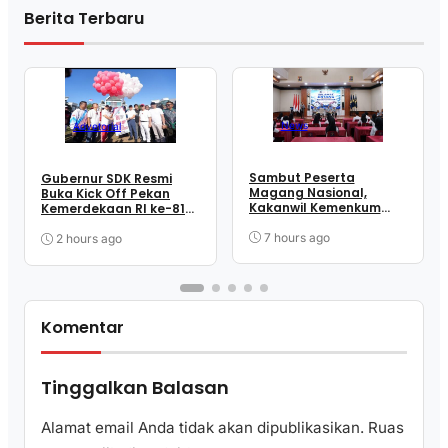
Berita Terbaru
News
Advetorial
Sambut Peserta
Gubernur SDK Resmi
Magang Nasional,
Buka Kick Off Pekan
Kakanwil Kemenkum
Kemerdekaan RI ke-81
Sulbar Tekankan
dan HUT Sulbar ke-22
Disiplin dan
7 hours ago
2 hours ago
Profesionalisme
Komentar
Tinggalkan Balasan
Alamat email Anda tidak akan dipublikasikan.
Ruas