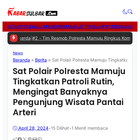
HOME
POLEWALI MANDAR
MAMUJU TENGAH
PASANGKAYU
MA
da
|
#2 -
Tim Resmob Polresta Mamuju Ringkus Komplotan Spesialis P
News
Beranda
»
Berita
»
Sat Polair Polresta Mamuju Tingkatkan Pat
Sat Polair Polresta Mamuju
Tingkatkan Patroli Rutin,
Mengingat Banyaknya
Pengunjung Wisata Pantai
Arteri
April 28, 2024
•
15
Dilihat
•
1 Menit membaca
Facebook
Twitter
Pinterest
Mail
WhatsApp