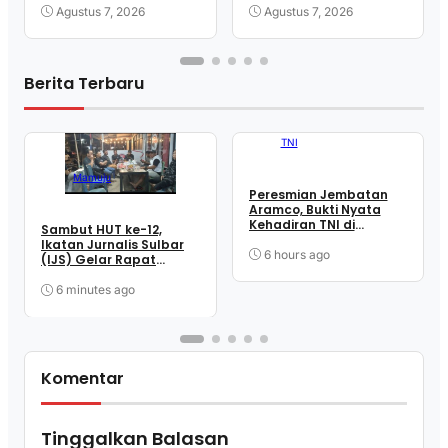
Berkualitas
Pengundangan
Agustus 7, 2026
Agustus 7, 2026
Regulasi Nasional
Berita Terbaru
TNI
Mamuju
Peresmian Jembatan
Aramco, Bukti Nyata
Kehadiran TNI di
Sambut HUT ke-12,
Tengah Masyarakat
Ikatan Jurnalis Sulbar
Takandeang
6 hours ago
(IJS) Gelar Rapat
Matangkan Persiapan
Panitia
6 minutes ago
Komentar
Tinggalkan Balasan