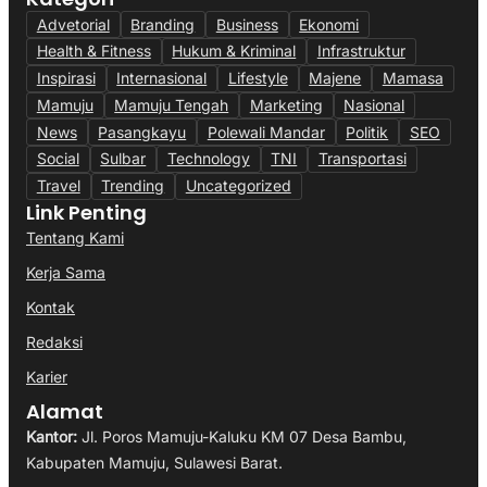
Advetorial
Branding
Business
Ekonomi
Health & Fitness
Hukum & Kriminal
Infrastruktur
Inspirasi
Internasional
Lifestyle
Majene
Mamasa
Mamuju
Mamuju Tengah
Marketing
Nasional
News
Pasangkayu
Polewali Mandar
Politik
SEO
Social
Sulbar
Technology
TNI
Transportasi
Travel
Trending
Uncategorized
Link Penting
Tentang Kami
Kerja Sama
Kontak
Redaksi
Karier
Alamat
Kantor:
Jl. Poros Mamuju-Kaluku KM 07 Desa Bambu,
Kabupaten Mamuju, Sulawesi Barat.