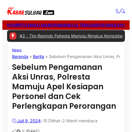
HOME
POLEWALI MANDAR
MAMUJU TENGAH
PASANGKAYU
MA
a
|
#2 -
Tim Resmob Polresta Mamuju Ringkus Komplotan Spesialis Pe
News
Beranda
»
Berita
»
Sebelum Pengamanan Aksi Unras, Polresta
Sebelum Pengamanan
Aksi Unras, Polresta
Mamuju Apel Kesiapan
Personel dan Cek
Perlengkapan Perorangan
Juli 9, 2024
•
15
Dilihat
•
2 Menit membaca
Facebook
Twitter
Pinterest
Mail
WhatsApp