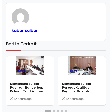
kabar sulbar
Berita Terkait
News
News
Kemenkum Sulbar
Kemenkum Sulbar
Pastikan Ranperbup
Perkuat Kualitas
Polman Taat Aturan
Regulasi Daerah,
Harmonisasi Dua
Ranperbup Polman
12 hours ago
12 hours ago