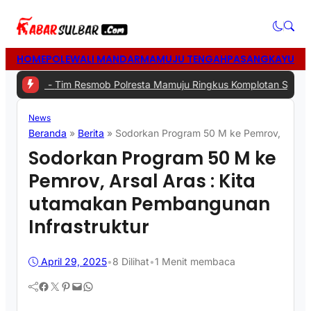
HOME
POLEWALI MANDAR
MAMUJU TENGAH
PASANGKAYU
MA
 -
Tim Resmob Polresta Mamuju Ringkus Komplotan Spesialis Pencur
News
Beranda
»
Berita
»
Sodorkan Program 50 M ke Pemrov, Arsal A
Sodorkan Program 50 M ke
Pemrov, Arsal Aras : Kita
utamakan Pembangunan
Infrastruktur
April 29, 2025
•
8
Dilihat
•
1 Menit membaca
Facebook
Twitter
Pinterest
Mail
WhatsApp