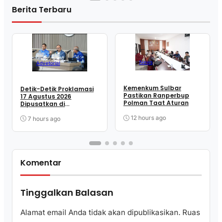
Berita Terbaru
News
Advetorial
Kemenkum Sulbar
Detik-Detik Proklamasi
Pastikan Ranperbup
17 Agustus 2026
Polman Taat Aturan
Dipusatkan di
Lapangan Ahmad
12 hours ago
Kirang Mamuju
7 hours ago
Komentar
Tinggalkan Balasan
Alamat email Anda tidak akan dipublikasikan.
Ruas