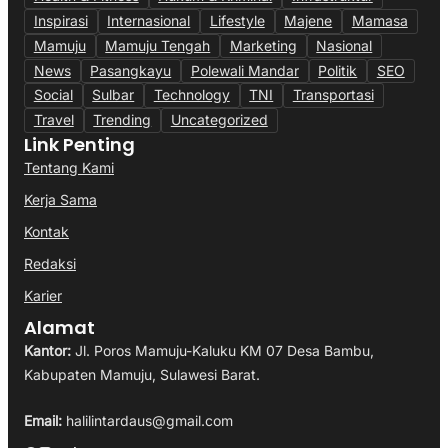
Inspirasi
Internasional
Lifestyle
Majene
Mamasa
Mamuju
Mamuju Tengah
Marketing
Nasional
News
Pasangkayu
Polewali Mandar
Politik
SEO
Social
Sulbar
Technology
TNI
Transportasi
Travel
Trending
Uncategorized
Link Penting
Tentang Kami
Kerja Sama
Kontak
Redaksi
Karier
Alamat
Kantor:
Jl. Poros Mamuju-Kaluku KM 07 Desa Bambu,
Kabupaten Mamuju, Sulawesi Barat.
Email:
halilintardaus@gmail.com