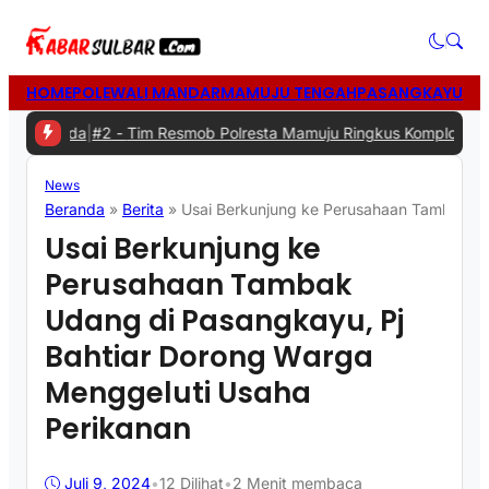
HOME
POLEWALI MANDAR
MAMUJU TENGAH
PASANGKAYU
MA
rda
|
#2 -
Tim Resmob Polresta Mamuju Ringkus Komplotan Spesialis 
News
Beranda
»
Berita
»
Usai Berkunjung ke Perusahaan Tambak Ud
Usai Berkunjung ke
Perusahaan Tambak
Udang di Pasangkayu, Pj
Bahtiar Dorong Warga
Menggeluti Usaha
Perikanan
Juli 9, 2024
•
12
Dilihat
•
2 Menit membaca