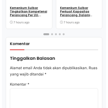
Kemenkum Sulbar
Kemenkum Sulbar
Tingkatkan Kompetensi
Perkuat Kapasitas
Perancang Per UU,
Perancang, Dalami
Wujudkan Regulasi
Mekanisme
Berkualitas
Pengundangan
7 hours ago
7 hours ago
Regulasi Nasional
Komentar
Tinggalkan Balasan
Alamat email Anda tidak akan dipublikasikan.
Ruas
yang wajib ditandai
*
Komentar
*