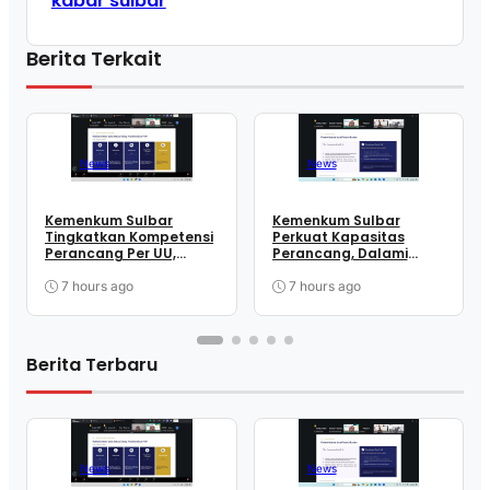
kabar sulbar
Berita Terkait
News
News
Kemenkum Sulbar
Kemenkum Sulbar
Tingkatkan Kompetensi
Perkuat Kapasitas
Perancang Per UU,
Perancang, Dalami
Wujudkan Regulasi
Mekanisme
Berkualitas
Pengundangan
7 hours ago
7 hours ago
Regulasi Nasional
Berita Terbaru
News
News