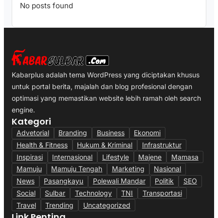
No posts found
Kabarplus adalah tema WordPress yang diciptakan khusus
untuk portal berita, majalah dan blog profesional dengan
optimasi yang memastikan website lebih ramah oleh search
engine.
Kategori
Advetorial
Branding
Business
Ekonomi
Health & Fitness
Hukum & Kriminal
Infrastruktur
Inspirasi
Internasional
Lifestyle
Majene
Mamasa
Mamuju
Mamuju Tengah
Marketing
Nasional
News
Pasangkayu
Polewali Mandar
Politik
SEO
Social
Sulbar
Technology
TNI
Transportasi
Travel
Trending
Uncategorized
Link Penting