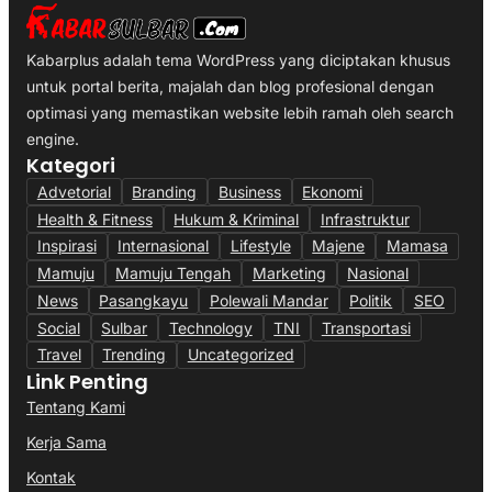
Kabarplus adalah tema WordPress yang diciptakan khusus
untuk portal berita, majalah dan blog profesional dengan
optimasi yang memastikan website lebih ramah oleh search
engine.
Kategori
Advetorial
Branding
Business
Ekonomi
Health & Fitness
Hukum & Kriminal
Infrastruktur
Inspirasi
Internasional
Lifestyle
Majene
Mamasa
Mamuju
Mamuju Tengah
Marketing
Nasional
News
Pasangkayu
Polewali Mandar
Politik
SEO
Social
Sulbar
Technology
TNI
Transportasi
Travel
Trending
Uncategorized
Link Penting
Tentang Kami
Kerja Sama
Kontak