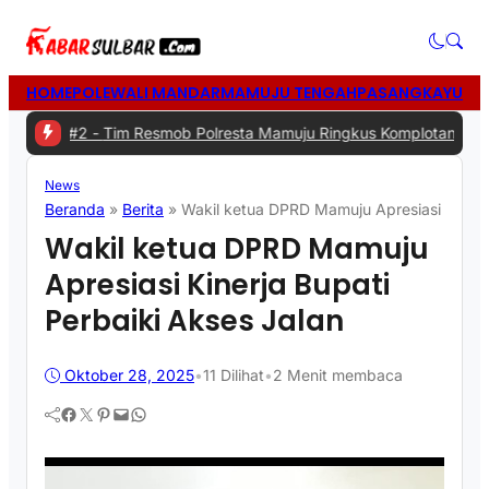
HOME
POLEWALI MANDAR
MAMUJU TENGAH
PASANGKAYU
MA
#2 -
Tim Resmob Polresta Mamuju Ringkus Komplotan Spesialis Penc
News
Beranda
»
Berita
»
Wakil ketua DPRD Mamuju Apresiasi Kinerja
Wakil ketua DPRD Mamuju
Apresiasi Kinerja Bupati
Perbaiki Akses Jalan
Oktober 28, 2025
•
11
Dilihat
•
2 Menit membaca
Facebook
Twitter
Pinterest
Mail
WhatsApp