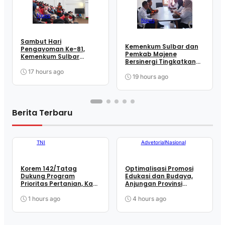
News
News
Sambut Hari
Kemenkum Sulbar dan
Pengayoman Ke-81,
Pemkab Majene
Kemenkum Sulbar
Bersinergi Tingkatkan
Edukasi Sivitas Unsulbar
Kepatuhan Hak Cipta
Melalui Sosialisasi
17 hours ago
19 hours ago
Layanan Apostille
Berita Terbaru
TNI
Advetorial
Nasional
Korem 142/Tatag
Optimalisasi Promosi
Dukung Program
Edukasi dan Budaya,
Prioritas Pertanian, Kasi
Anjungan Provinsi
Ter Kasrem Hadiri Rakor
Sulawesi Barat Perkuat
Cetak Sawah, Optimasi
Kolaborasi Strategis
1 hours ago
4 hours ago
Lahan, dan Mitigasi
Bersama Sky World TMII
Kekeringan Sulbar