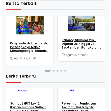
Berita Terkait
Advetorial
Advetorial
Pasangkayu
Sandeq Silumba 2026
Posyandu di Pusat Kota
Digelar 26 hingga 27
Pasangkayu Masih
September, Rangkaian
Menumpang di Rumah
HUT Sulbar
Warga
Agustus 7, 2026
Agustus 7, 2026
Berita Terbaru
Mamuju
TNI
Sambut HUT ke-12,
Peresmian Jembatan
Ikatan Jurnalis Sulbar
Aramco, Bukti Nyata
(IJS) Gelar Rapat
Kehadiran TNI di