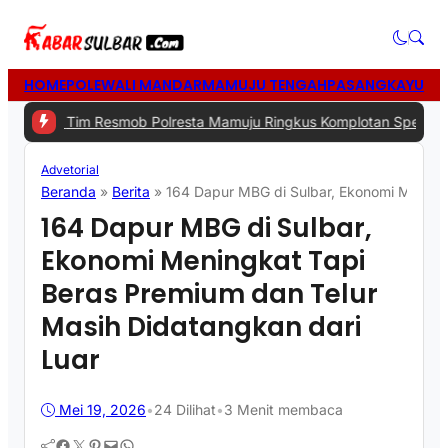
HOME
POLEWALI MANDAR
MAMUJU TENGAH
PASANGKAYU
MA
 -
Tim Resmob Polresta Mamuju Ringkus Komplotan Spesialis Pencur
Advetorial
Beranda
»
Berita
»
164 Dapur MBG di Sulbar, Ekonomi Meningk
164 Dapur MBG di Sulbar,
Ekonomi Meningkat Tapi
Beras Premium dan Telur
Masih Didatangkan dari
Luar
Mei 19, 2026
•
24
Dilihat
•
3 Menit membaca
Facebook
Twitter
Pinterest
Mail
WhatsApp