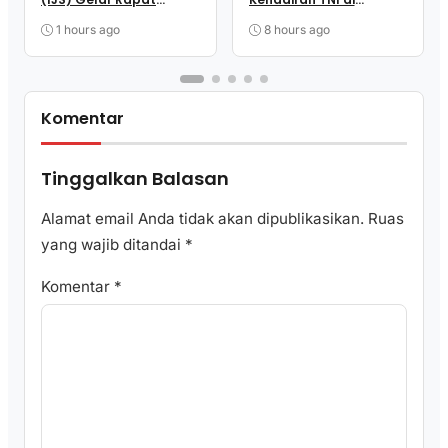
Matangkan Persiapan
Tengah Masyarakat
Panitia
Takandeang
1 hours ago
8 hours ago
Komentar
Tinggalkan Balasan
Alamat email Anda tidak akan dipublikasikan.
Ruas
yang wajib ditandai
*
Komentar
*