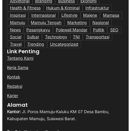
Advetorial
Branding
Business
Ekonomi
Health & Fitness
Hukum & Kriminal
Infrastruktur
Inspirasi
Internasional
Lifestyle
Majene
Mamasa
Mamuju
Mamuju Tengah
Marketing
Nasional
News
Pasangkayu
Polewali Mandar
Politik
SEO
Social
Sulbar
Technology
TNI
Transportasi
Travel
Trending
Uncategorized
Link Penting
Tentang Kami
Kerja Sama
Kontak
Redaksi
Karier
Alamat
Kantor:
Jl. Poros Mamuju-Kaluku KM 07 Desa Bambu,
Kabupaten Mamuju, Sulawesi Barat.