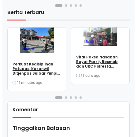
Berita Terbaru
News
Mamuju
Viral Paksa Nasabah
Bayar Parkir, Resmob
Perkuat Kedisiplinan
dan URC Polresta
Petugas, Kakanwil
Mamuju Sigap Amankan
Ditjenpas Sulbar Pimpin
Juru Parkir
1 hours ago
Apel Pagi Di Rutan
Mamuju
11 minutes ago
Komentar
Tinggalkan Balasan