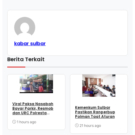
kabar sulbar
Berita Terkait
News
News
Viral Paksa Nasabah
Kemenkum Sulbar
Bayar Parkir, Resmob
Pastikan Ranperbup
dan URC Polresta
Polman Taat Aturan
Mamuju Sigap Amankan
Juru Parkir
1 hours ago
21 hours ago