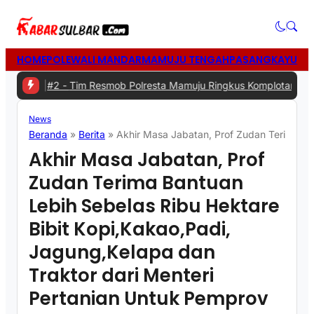
HOME
POLEWALI MANDAR
MAMUJU TENGAH
PASANGKAYU
MA
a
|
#2 -
Tim Resmob Polresta Mamuju Ringkus Komplotan Spesialis Pe
News
Beranda
»
Berita
»
Akhir Masa Jabatan, Prof Zudan Terima Ban
Akhir Masa Jabatan, Prof
Zudan Terima Bantuan
Lebih Sebelas Ribu Hektare
Bibit Kopi,Kakao,Padi,
Jagung,Kelapa dan
Traktor dari Menteri
Pertanian Untuk Pemprov