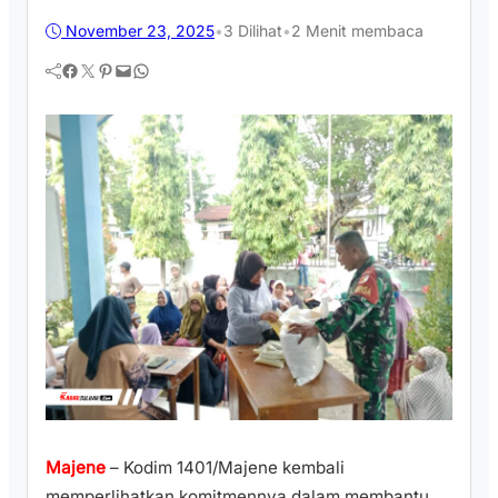
November 23, 2025
•
3
Dilihat
•
2 Menit membaca
Facebook
Twitter
Pinterest
Mail
WhatsApp
Majene
– Kodim 1401/Majene kembali
memperlihatkan komitmennya dalam membantu