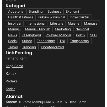
Kategori
Advetorial
Branding
Business
Ekonomi
Health & Fitness
Hukum & Kriminal
Infrastruktur
Inspirasi
Internasional
Lifestyle
Majene
Mamasa
Mamuju
Mamuju Tengah
Marketing
Nasional
News
Pasangkayu
Polewali Mandar
Politik
SEO
Social
Sulbar
Technology
TNI
Transportasi
Travel
Trending
Uncategorized
Link Penting
Tentang Kami
Kerja Sama
Kontak
Redaksi
Karier
Alamat
Kantor:
Jl. Poros Mamuju-Kaluku KM 07 Desa Bambu,