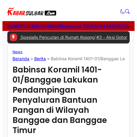
HOME
POLEWALI MANDAR
MAMUJU TENGAH
PASANGKAYU
MA
n Spesialis Pencurian di Rumah Kosong
|
#3 -
Aksi Gotong Royong: Si
News
Beranda
»
Berita
»
Babinsa Koramil 1401-01/Banggae Lakuka
Babinsa Koramil 1401-
01/Banggae Lakukan
Pendampingan
Penyaluran Bantuan
Pangan di Wilayah
Banggae dan Banggae
Timur