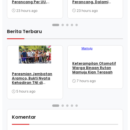
Perancang Per UU,
Perancang, Dalami
Wujudkan Regulasi
Mekanisme
Berkualitas
Pengundangan
23 hours ago
23 hours ago
Regulasi Nasional
Berita Terbaru
Mamuju
TNI
Keterampilan Otomotif
Warga Binaan Rutan
Mamuju Kian Terasah
Peresmian Jembatan
Aramco, Bukti Nyata
7 hours ago
Kehadiran TNI di
Tengah Masyarakat
Takandeang
5 hours ago
Komentar