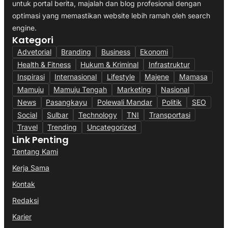
untuk portal berita, majalah dan blog profesional dengan
optimasi yang memastikan website lebih ramah oleh search
engine.
Kategori
Advetorial
Branding
Business
Ekonomi
Health & Fitness
Hukum & Kriminal
Infrastruktur
Inspirasi
Internasional
Lifestyle
Majene
Mamasa
Mamuju
Mamuju Tengah
Marketing
Nasional
News
Pasangkayu
Polewali Mandar
Politik
SEO
Social
Sulbar
Technology
TNI
Transportasi
Travel
Trending
Uncategorized
Link Penting
Tentang Kami
Kerja Sama
Kontak
Redaksi
Karier