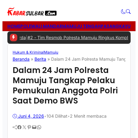
HOME
POLEWALI MANDAR
MAMUJU TENGAH
PASANGKAYU
MA
da
|
#2 -
Tim Resmob Polresta Mamuju Ringkus Komplotan Spesialis P
Hukum & Kriminal
Mamuju
Beranda
»
Berita
»
Dalam 24 Jam Polresta Mamuju Tangkap P
Dalam 24 Jam Polresta
Mamuju Tangkap Pelaku
Pemukulan Anggota Polri
Saat Demo BWS
Juni 4, 2026
•
104
Dilihat
•
2 Menit membaca
Facebook
Twitter
Pinterest
Mail
WhatsApp