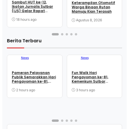
Sambut HUT ke-12,
Keterampilan Otomotif
Ikatan Jurnalis Sulbar
Warga Binaan Rutan
(IJS) Gelar Rapat
Mamuju Kian Terasah
Matangkan Persiapan
Panitia
18 hours ago
Agustus 8, 2026
Berita Terbaru
News
News
Pameran Pelayanan
Fun Walk Hari
Publik Semarakkan Hari
Pengayoman ke-81,
Pengayoman ke-81,
Kemenkum Sulbar
Kemenkum Sulbar
Satukan Langkah
Dekatkan Layanan ke
Perkuat Kebersamaan
2 hours ago
3 hours ago
Masyarakat
dan Pelayanan