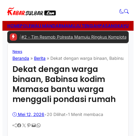
HOME
POLEWALI MANDAR
MAMUJU TENGAH
PASANGKAYU
MA
a
|
#2 -
Tim Resmob Polresta Mamuju Ringkus Komplotan Spesialis Pe
News
Beranda
»
Berita
»
Dekat dengan warga binaan, Babinsa kod
Dekat dengan warga
binaan, Babinsa kodim
Mamasa bantu warga
menggali pondasi rumah
Mei 12, 2026
•
20
Dilihat
•
1 Menit membaca
Facebook
Twitter
Pinterest
Mail
WhatsApp