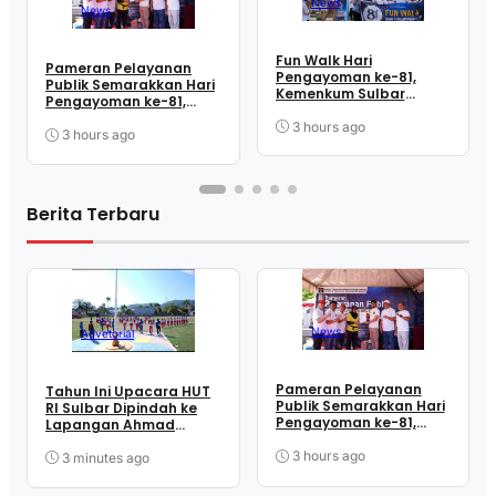
News
News
Fun Walk Hari
Pameran Pelayanan
Pengayoman ke-81,
Publik Semarakkan Hari
Kemenkum Sulbar
Pengayoman ke-81,
Satukan Langkah
Kemenkum Sulbar
Perkuat Kebersamaan
3 hours ago
Dekatkan Layanan ke
3 hours ago
dan Pelayanan
Masyarakat
Berita Terbaru
News
Advetorial
Pameran Pelayanan
Tahun Ini Upacara HUT
Publik Semarakkan Hari
RI Sulbar Dipindah ke
Pengayoman ke-81,
Lapangan Ahmad
Kemenkum Sulbar
Kirang, SDK: Lebih Efisien
Dekatkan Layanan ke
3 hours ago
3 minutes ago
Masyarakat