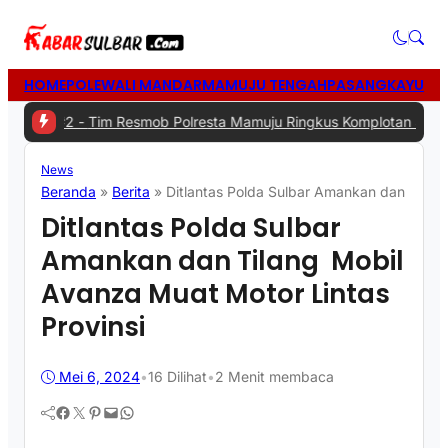
HOME
POLEWALI MANDAR
MAMUJU TENGAH
PASANGKAYU
MA
#2 -
Tim Resmob Polresta Mamuju Ringkus Komplotan Spesialis Pen
News
Beranda
»
Berita
»
Ditlantas Polda Sulbar Amankan dan Tilan
Ditlantas Polda Sulbar
Amankan dan Tilang Mobil
Avanza Muat Motor Lintas
Provinsi
Mei 6, 2024
•
16
Dilihat
•
2 Menit membaca
Facebook
Twitter
Pinterest
Mail
WhatsApp