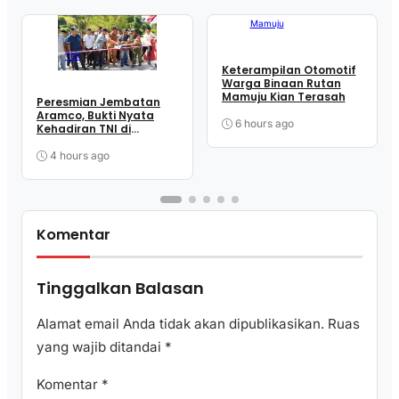
Mamuju
TNI
Keterampilan Otomotif
Warga Binaan Rutan
Mamuju Kian Terasah
Peresmian Jembatan
Aramco, Bukti Nyata
6 hours ago
Kehadiran TNI di
Tengah Masyarakat
Takandeang
4 hours ago
Komentar
Tinggalkan Balasan
Alamat email Anda tidak akan dipublikasikan.
Ruas
yang wajib ditandai
*
Komentar
*