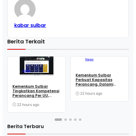
kabar sulbar
Berita Terkait
News
News
Kemenkum Sulbar
Perkuat Kapasitas
Perancang, Dalami
Kemenkum Sulbar
Mekanisme
Tingkatkan Kompetensi
Pengundangan
22 hours ago
Perancang Per UU,
Regulasi Nasional
Wujudkan Regulasi
Berkualitas
22 hours ago
Berita Terbaru