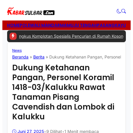
HOME
POLEWALI MANDAR
MAMUJU TENGAH
PASANGKAYU
MA
 Ringkus Komplotan Spesialis Pencurian di Rumah Kosong
|
#3 -
Aks
News
Beranda
»
Berita
»
Dukung Ketahanan Pangan, Personel Kora
Dukung Ketahanan
Pangan, Personel Koramil
1418-03/Kalukku Rawat
Tanaman Pisang
Cavendish dan Lombok di
Kalukku
Juni 27, 2025
•
9
Dilihat
•
1 Menit membaca