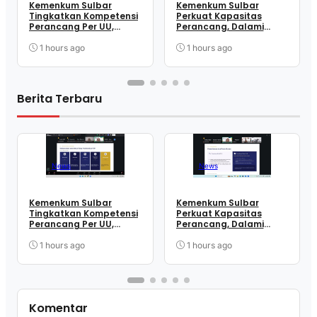
Kemenkum Sulbar
Kemenkum Sulbar
Tingkatkan Kompetensi
Perkuat Kapasitas
Perancang Per UU,
Perancang, Dalami
Wujudkan Regulasi
Mekanisme
Berkualitas
Pengundangan
1 hours ago
1 hours ago
Regulasi Nasional
Berita Terbaru
News
News
Kemenkum Sulbar
Kemenkum Sulbar
Tingkatkan Kompetensi
Perkuat Kapasitas
Perancang Per UU,
Perancang, Dalami
Wujudkan Regulasi
Mekanisme
Berkualitas
Pengundangan
1 hours ago
1 hours ago
Regulasi Nasional
Komentar