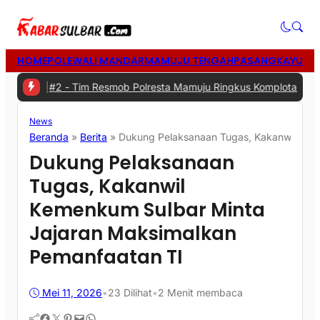
HOME
POLEWALI MANDAR
MAMUJU TENGAH
PASANGKAYU
MA
#2 -
Tim Resmob Polresta Mamuju Ringkus Komplotan Spesialis Pen
News
Beranda
»
Berita
»
Dukung Pelaksanaan Tugas, Kakanwil Kem
Dukung Pelaksanaan
Tugas, Kakanwil
Kemenkum Sulbar Minta
Jajaran Maksimalkan
Pemanfaatan TI
Mei 11, 2026
•
23
Dilihat
•
2 Menit membaca
Facebook
Twitter
Pinterest
Mail
WhatsApp