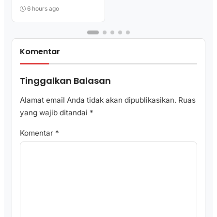
Terima Kasih Para
Penopang Perjuangan
6 hours ago
Komentar
Tinggalkan Balasan
Alamat email Anda tidak akan dipublikasikan.
Ruas
yang wajib ditandai
*
Komentar
*