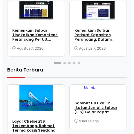
News
News
Kemenkum Sulbar
Kemenkum Sulbar
Tingkatkan Kompetensi
Perkuat Kapasitas
Perancang Per UU,
Perancang, Dalami
Wujudkan Regulasi
Mekanisme
Berkualitas
Pengundangan
Agustus 7, 2026
Agustus 7, 2026
Regulasi Nasional
Berita Terbaru
Mamuju
Sambut HUT ke-12,
Majene
Ikatan Jurnalis Sulbar
(IJS) Gelar Rapat
Matangkan Persiapan
Panitia
9 hours ago
Layar Chelsea99
Terkembang, Rahmat:
Terima Kasih Sendana,