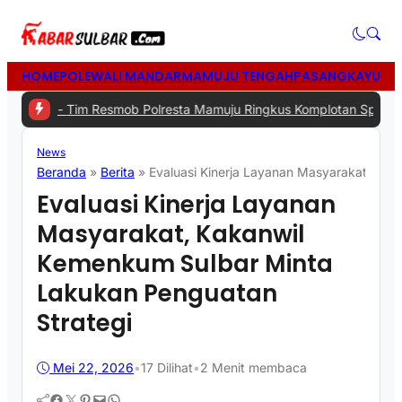
HOME
POLEWALI MANDAR
MAMUJU TENGAH
PASANGKAYU
MA
 -
Tim Resmob Polresta Mamuju Ringkus Komplotan Spesialis Pencur
News
Beranda
»
Berita
»
Evaluasi Kinerja Layanan Masyarakat, Ka
Evaluasi Kinerja Layanan
Masyarakat, Kakanwil
Kemenkum Sulbar Minta
Lakukan Penguatan
Strategi
Mei 22, 2026
•
17
Dilihat
•
2 Menit membaca
Facebook
Twitter
Pinterest
Mail
WhatsApp