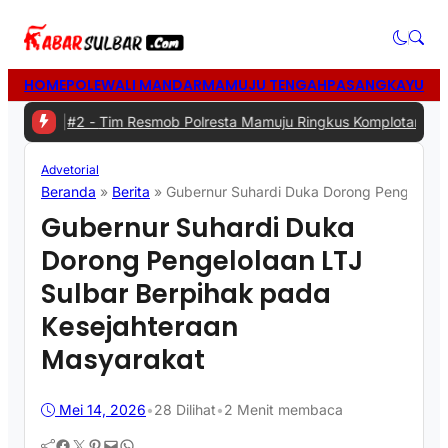
HOME
POLEWALI MANDAR
MAMUJU TENGAH
PASANGKAYU
MA
#2 -
Tim Resmob Polresta Mamuju Ringkus Komplotan Spesialis Penc
Advetorial
Beranda
»
Berita
»
Gubernur Suhardi Duka Dorong Pengelolaa
Gubernur Suhardi Duka
Dorong Pengelolaan LTJ
Sulbar Berpihak pada
Kesejahteraan
Masyarakat
Mei 14, 2026
•
28
Dilihat
•
2 Menit membaca
Facebook
Twitter
Pinterest
Mail
WhatsApp