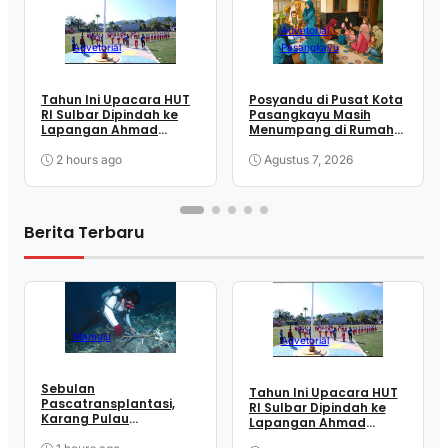
Advetorial
Advetorial
Pasangkayu
Tahun Ini Upacara HUT
Posyandu di Pusat Kota
RI Sulbar Dipindah ke
Pasangkayu Masih
Lapangan Ahmad
Menumpang di Rumah
Kirang, SDK: Lebih Efisien
Warga
2 hours ago
Agustus 7, 2026
Berita Terbaru
Mamuju
Advetorial
Sebulan
Tahun Ini Upacara HUT
Pascatransplantasi,
RI Sulbar Dipindah ke
Karang Pulau
Lapangan Ahmad
Karampuang Kembali
Kirang, SDK: Lebih Efisien