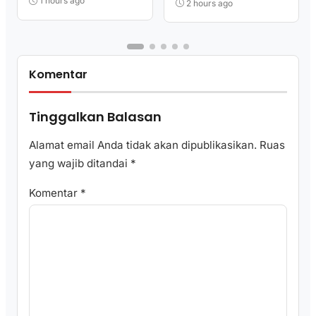
Dimonitor
1 hours ago
2 hours ago
Komentar
Tinggalkan Balasan
Alamat email Anda tidak akan dipublikasikan.
Ruas
yang wajib ditandai
*
Komentar
*