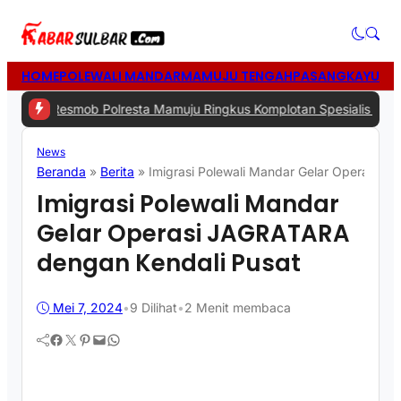
HOME
POLEWALI MANDAR
MAMUJU TENGAH
PASANGKAYU
MA
esmob Polresta Mamuju Ringkus Komplotan Spesialis Pencurian di 
News
Beranda
»
Berita
»
Imigrasi Polewali Mandar Gelar Operasi 
Imigrasi Polewali Mandar
Gelar Operasi JAGRATARA
dengan Kendali Pusat
Mei 7, 2024
•
9
Dilihat
•
2 Menit membaca
Facebook
Twitter
Pinterest
Mail
WhatsApp