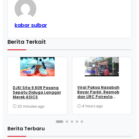
kabar sulbar
Berita Terkait
News
News
Viral Paksa Nasabah
DJKI Sita 9.609 Pasang
Bayar Parkir, Resmob
Sepatu Diduga Langgar
dan URC Polresta
Merek ASICS
Mamuju Sigap Amankan
Juru Parkir
4 hours ago
20 minutes ago
Berita Terbaru