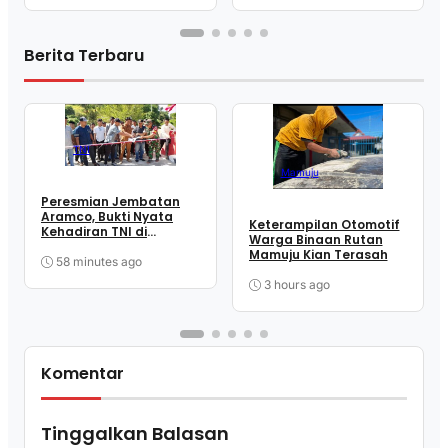
Berita Terbaru
TNI
Mamuju
Peresmian Jembatan
Aramco, Bukti Nyata
Keterampilan Otomotif
Kehadiran TNI di
Warga Binaan Rutan
Tengah Masyarakat
Mamuju Kian Terasah
Takandeang
58 minutes ago
3 hours ago
Komentar
Tinggalkan Balasan