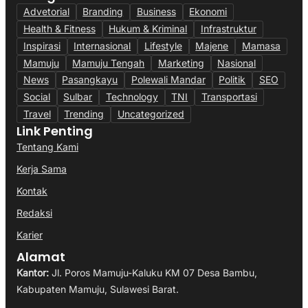
Advetorial
Branding
Business
Ekonomi
Health & Fitness
Hukum & Kriminal
Infrastruktur
Inspirasi
Internasional
Lifestyle
Majene
Mamasa
Mamuju
Mamuju Tengah
Marketing
Nasional
News
Pasangkayu
Polewali Mandar
Politik
SEO
Social
Sulbar
Technology
TNI
Transportasi
Travel
Trending
Uncategorized
Link Penting
Tentang Kami
Kerja Sama
Kontak
Redaksi
Karier
Alamat
Kantor:
Jl. Poros Mamuju-Kaluku KM 07 Desa Bambu,
Kabupaten Mamuju, Sulawesi Barat.