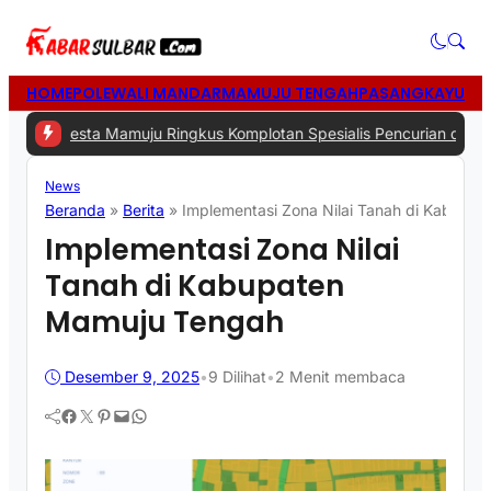
HOME
POLEWALI MANDAR
MAMUJU TENGAH
PASANGKAYU
MA
ta Mamuju Ringkus Komplotan Spesialis Pencurian di Rumah Kosong
News
Beranda
»
Berita
»
Implementasi Zona Nilai Tanah di Kabupa
Implementasi Zona Nilai
Tanah di Kabupaten
Mamuju Tengah
Desember 9, 2025
•
9
Dilihat
•
2 Menit membaca
Facebook
Twitter
Pinterest
Mail
WhatsApp