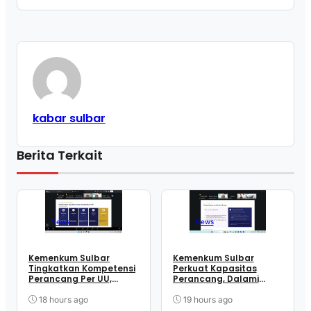
kabar sulbar
Berita Terkait
News
News
Kemenkum Sulbar
Kemenkum Sulbar
Tingkatkan Kompetensi
Perkuat Kapasitas
Perancang Per UU,
Perancang, Dalami
Wujudkan Regulasi
Mekanisme
Berkualitas
Pengundangan
18 hours ago
19 hours ago
Regulasi Nasional