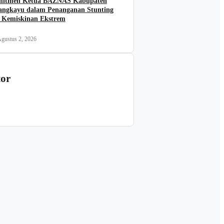
itmen Ketua BAZNAS Kabupaten
angkayu dalam Penanganan Stunting
 Kemiskinan Ekstrem
gustus 2, 2026
tor