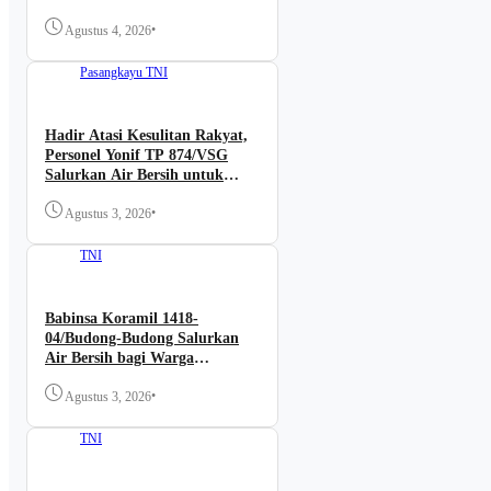
Segera Rampung
•
Agustus 4, 2026
Pasangkayu
TNI
Hadir Atasi Kesulitan Rakyat,
Personel Yonif TP 874/VSG
Salurkan Air Bersih untuk
Warga Pasangkayu
•
Agustus 3, 2026
TNI
Babinsa Koramil 1418-
04/Budong-Budong Salurkan
Air Bersih bagi Warga
Terdampak Kemarau
•
Agustus 3, 2026
TNI