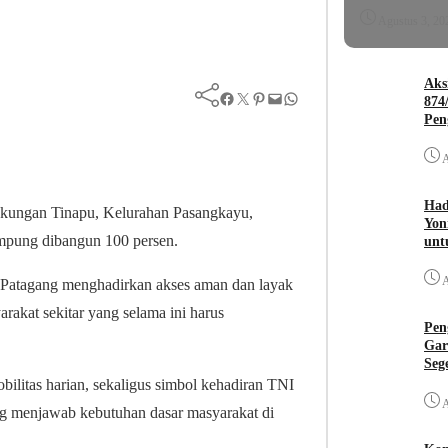
Agustus 3, 20
Aks
Facebook
Twitter
Pinterest
Mail
WhatsApp
874
Pen
A
Had
ngkungan Tinapu, Kelurahan Pasangkayu,
Yon
mpung dibangun 100 persen.
unt
A
u Patagang menghadirkan akses aman dan layak
rakat sekitar yang selama ini harus
Pen
Gar
Seg
bilitas harian, sekaligus simbol kehadiran TNI
A
ng menjawab kebutuhan dasar masyarakat di