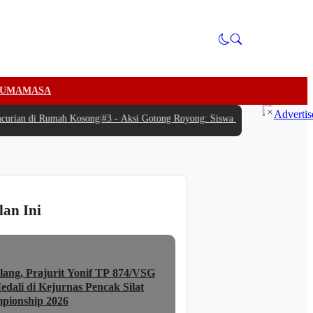
U
MAMASA
×
rian di Rumah Kosong
|
#3 -
Aksi Gotong Royong: Siswa Antusias Bantu SPPG B
lan Ini
lang, Prajurit Yonif TP 874/VSG
dali di Kejurnas Pencak Silat
pionship 2026