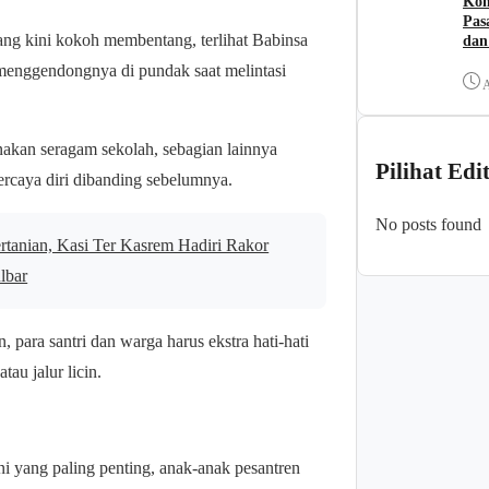
Kom
Pas
yang kini kokoh membentang, terlihat Babinsa
dan
 menggendongnya di pundak saat melintasi
A
enakan seragam sekolah, sebagian lainnya
Pilihat Edi
ercaya diri dibanding sebelumnya.
No posts found
rtanian, Kasi Ter Kasrem Hadiri Rakor
lbar
, para santri dan warga harus ekstra hati-hati
tau jalur licin.
i yang paling penting, anak-anak pesantren