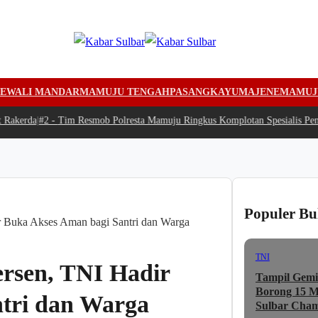
EWALI MANDAR
MAMUJU TENGAH
PASANGKAYU
MAJENE
MAMUJ
kerda
|
#2 -
Tim Resmob Polresta Mamuju Ringkus Komplotan Spesialis Pencu
Populer Bu
 Buka Akses Aman bagi Santri dan Warga
TNI
rsen, TNI Hadir
Tampil Gemi
Borong 15 Me
tri dan Warga
Sulbar Cham