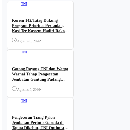
TNI
Korem 142/Tatag Dukung
Program Prioritas Pertanian,
Kasi Ter Kasrem Hadiri Rakor
Cetak Sawah, Optimasi Lahan,
•
dan Mitigasi Kekeringan Sulbar
Agustus 6, 2026
TNI
Gotong Royong TNI dan Warga
Warnai Tahap Pengecatan
Jembatan Gantung Padang
Kassa
•
Agustus 5, 2026
TNI
Pengecoran Tiang Pylon
Jembatan Perintis Garuda di
Tapua Dikebut, TNI Optimistis