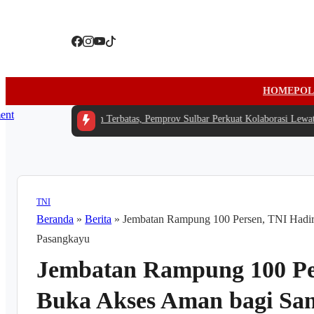
HOME
POL
 -
Di Tengah Anggaran Terbatas, Pemprov Sulbar Perkuat Kolaborasi Lewat Ra
TNI
Beranda
»
Berita
»
Jembatan Rampung 100 Persen, TNI Hadir
Pasangkayu
Jembatan Rampung 100 Pe
Buka Akses Aman bagi San