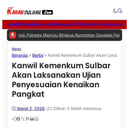
HOME
POLEWALI MANDAR
MAMUJU TENGAH
PASANGKAYU
MA
b Polresta Mamuju Ringkus Komplotan Spesialis Pencurian di Ruma
News
Beranda
»
Berita
»
Kanwil Kemenkum Sulbar Akan Laksanakan
Kanwil Kemenkum Sulbar
Akan Laksanakan Ujian
Penyesuaian Kenaikan
Pangkat
Maret 2, 2026
•
22
Dilihat
•
2 Menit membaca
Facebook
Twitter
Pinterest
Mail
WhatsApp