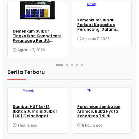
News
News
Kemenkum Sulbar
Perkuat Kapasitas
Perancang, Dalami
Kemenkum Sulbar
Mekanisme
Tingkatkan Kompetensi
Pengundangan
Agustus 7, 2026
Perancang Per UU,
Regulasi Nasional
Wujudkan Regulasi
Berkualitas
Agustus 7, 2026
Berita Terbaru
Mamuju
TNI
Sambut HUT ke-12,
Peresmian Jembatan
Ikatan Jurnalis Sulbar
Aramco, Bukti Nyata
(IJS) Gelar Rapat
Kehadiran TNI di
Matangkan Persiapan
Tengah Masyarakat
Panitia
Takandeang
1 hours ago
8 hours ago