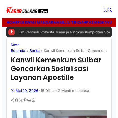
HOME
POLEWALI MANDAR
MAMUJU TENGAH
PASANGKAYU
MA
im Resmob Polresta Mamuju Ringkus Komplotan Spesialis Pencurian
News
Beranda
»
Berita
»
Kanwil Kemenkum Sulbar Gencarkan Sosiali
Kanwil Kemenkum Sulbar
Gencarkan Sosialisasi
Layanan Apostille
Mei 19, 2026
•
15
Dilihat
•
2 Menit membaca
Facebook
Twitter
Pinterest
Mail
WhatsApp