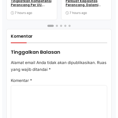
Tingkatkan Kompetensi
Perkuat Kapasitas
Perancang Per UU,
Perancang, Dalami
Wujudkan Regulasi
Mekanisme
Berkualitas
Pengundangan
7 hours ago
7 hours ago
Regulasi Nasional
Komentar
Tinggalkan Balasan
Alamat email Anda tidak akan dipublikasikan.
Ruas
yang wajib ditandai
*
Komentar
*