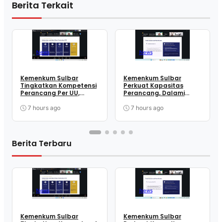
Berita Terkait
News
News
Kemenkum Sulbar
Kemenkum Sulbar
Tingkatkan Kompetensi
Perkuat Kapasitas
Perancang Per UU,
Perancang, Dalami
Wujudkan Regulasi
Mekanisme
Berkualitas
Pengundangan
7 hours ago
7 hours ago
Regulasi Nasional
Berita Terbaru
News
News
Kemenkum Sulbar
Kemenkum Sulbar