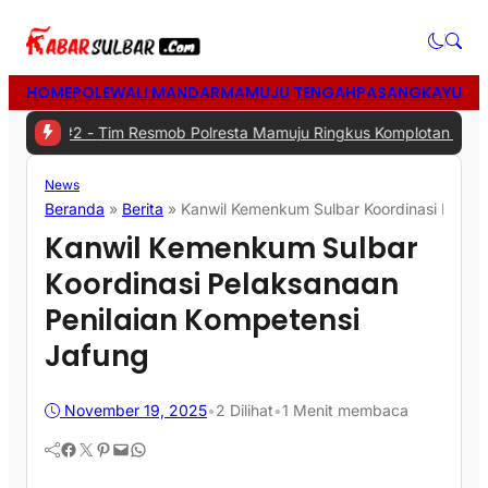
HOME
POLEWALI MANDAR
MAMUJU TENGAH
PASANGKAYU
MA
#2 -
Tim Resmob Polresta Mamuju Ringkus Komplotan Spesialis Penc
News
Beranda
»
Berita
»
Kanwil Kemenkum Sulbar Koordinasi Pelaks
Kanwil Kemenkum Sulbar
Koordinasi Pelaksanaan
Penilaian Kompetensi
Jafung
November 19, 2025
•
2
Dilihat
•
1 Menit membaca
Facebook
Twitter
Pinterest
Mail
WhatsApp