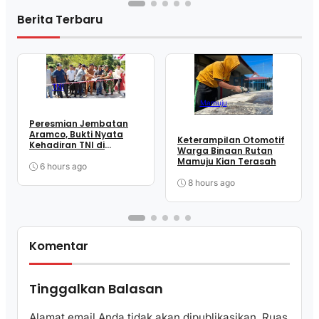
Berita Terbaru
TNI
Mamuju
Peresmian Jembatan
Aramco, Bukti Nyata
Keterampilan Otomotif
Kehadiran TNI di
Warga Binaan Rutan
Tengah Masyarakat
Mamuju Kian Terasah
Takandeang
6 hours ago
8 hours ago
Komentar
Tinggalkan Balasan
Alamat email Anda tidak akan dipublikasikan.
Ruas