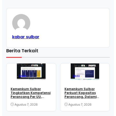
kabar sulbar
Berita Terkait
News
News
Kemenkum Sulbar
Kemenkum Sulbar
Tingkatkan Kompetensi
Perkuat Kapasitas
Perancang Per UU,
Perancang, Dalami
Wujudkan Regulasi
Mekanisme
Berkualitas
Pengundangan
Agustus 7, 2026
Agustus 7, 2026
Regulasi Nasional